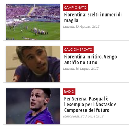
CAMPIONATO
Fiorentina: scelti i numeri di
maglia
Lunedì, 13 Agosto 2012
CALCIOMERCATO
Fiorentina in ritiro. Vengo
anch'io no tu no
Lunedì, 16 Luglio 2012
RADIO
Per Serena, Pasqual è
l'esempio per i Nastasic e
Camporese del futuro
Mercoledì, 25 Aprile 2012