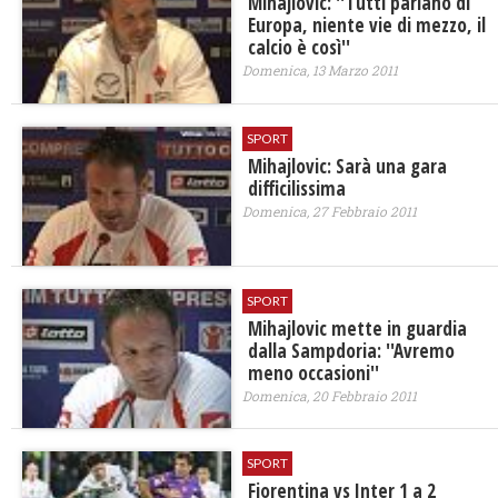
Mihajlovic: ''Tutti parlano di
Europa, niente vie di mezzo, il
calcio è così''
Domenica, 13 Marzo 2011
SPORT
Mihajlovic: Sarà una gara
difficilissima
Domenica, 27 Febbraio 2011
SPORT
Mihajlovic mette in guardia
dalla Sampdoria: ''Avremo
meno occasioni''
Domenica, 20 Febbraio 2011
SPORT
Fiorentina vs Inter 1 a 2