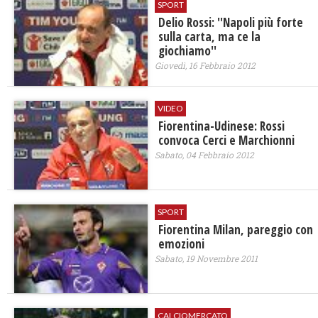
SPORT
Delio Rossi: ''Napoli più forte
sulla carta, ma ce la
giochiamo''
Giovedì, 16 Febbraio 2012
VIDEO
Fiorentina-Udinese: Rossi
convoca Cerci e Marchionni
Sabato, 04 Febbraio 2012
SPORT
Fiorentina Milan, pareggio con
emozioni
Sabato, 19 Novembre 2011
CALCIOMERCATO