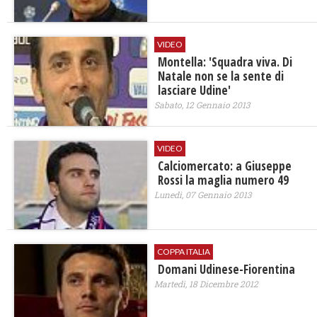
VIDEO
Montella: 'Squadra viva. Di
Natale non se la sente di
lasciare Udine'
Sabato, 12 Gennaio 2013
VIDEO
Calciomercato: a Giuseppe
Rossi la maglia numero 49
Lunedì, 07 Gennaio 2013
COPPA ITALIA
Domani Udinese-Fiorentina
Martedì, 18 Dicembre 2012