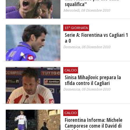
squalifica''
Mercoledì, 08 Dicembre 2010
15° GIORNATA
Serie A: Fiorentina vs Cagliari 1
a 0
Domenica, 05 Dicembre 2010
CALCIO
Sinisa Mihajlovic prepara la
sfida contro il Cagliari
Domenica, 05 Dicembre 2010
CALCIO
Fiorentina Informa: Michele
Camporese come il David di