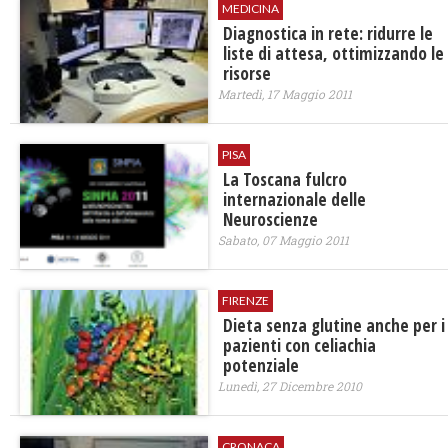
MEDICINA
Diagnostica in rete: ridurre le
liste di attesa, ottimizzando le
risorse
Martedì, 17 Maggio 2011
PISA
La Toscana fulcro
internazionale delle
Neuroscienze
Sabato, 07 Maggio 2011
FIRENZE
Dieta senza glutine anche per i
pazienti con celiachia
potenziale
Lunedì, 27 Dicembre 2010
CRONACA