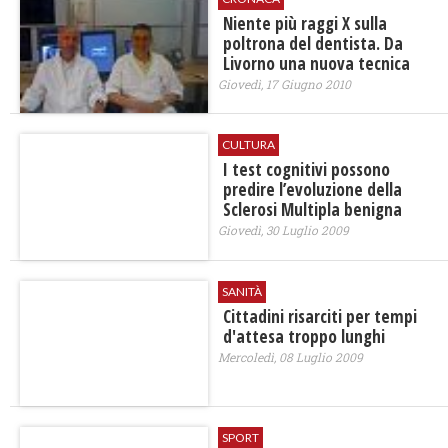
Niente più raggi X sulla
poltrona del dentista. Da
Livorno una nuova tecnica
Giovedì, 17 Giugno 2010
CULTURA
I test cognitivi possono
predire l’evoluzione della
Sclerosi Multipla benigna
Giovedì, 30 Luglio 2009
SANITÀ
Cittadini risarciti per tempi
d'attesa troppo lunghi
Mercoledì, 08 Luglio 2009
SPORT