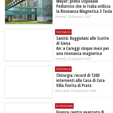
Meyer: primo Ospedale
Pediatrico che in Italia utilizza
la Risonanza Magnetica 3 Tesla
Martedì, 23 Gennaio 2007
CRONACA
Sanità: Roggiolani alle Scotte
di Siena
An: a Careggi cinque mesi per
una risonanza magnetica
Venerdì, 12 Gennaio 2007
CRONACA
Chirurgia: record di 1200
interventi alla Casa di Cura
Villa Fiorita di Prato
Mercoledì, 20 Dicembre 2006
ECONOMIA
Firenze centro avanzato di