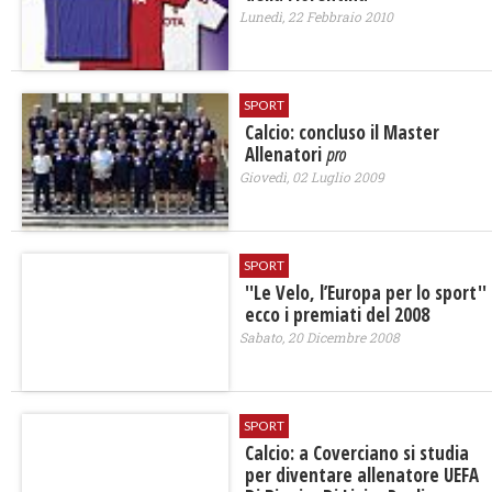
Lunedì, 22 Febbraio 2010
SPORT
Calcio: concluso il Master
Allenatori
pro
Giovedì, 02 Luglio 2009
SPORT
''Le Velo, l’Europa per lo sport''
ecco i premiati del 2008
Sabato, 20 Dicembre 2008
SPORT
Calcio: a Coverciano si studia
per diventare allenatore UEFA