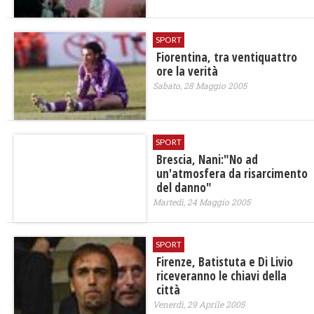
SPORT
Fiorentina, tra ventiquattro
ore la verità
Sabato, 28 Maggio 2005
SPORT
Brescia, Nani:"No ad
un'atmosfera da risarcimento
del danno"
Martedì, 24 Maggio 2005
SPORT
Firenze, Batistuta e Di Livio
riceveranno le chiavi della
città
Venerdì, 29 Aprile 2005