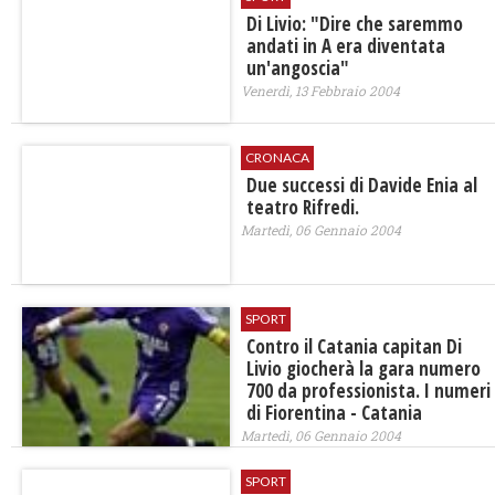
Di Livio: "Dire che saremmo
andati in A era diventata
un'angoscia"
Venerdì, 13 Febbraio 2004
CRONACA
Due successi di Davide Enia al
teatro Rifredi.
Martedì, 06 Gennaio 2004
SPORT
Contro il Catania capitan Di
Livio giocherà la gara numero
700 da professionista. I numeri
di Fiorentina - Catania
Martedì, 06 Gennaio 2004
SPORT