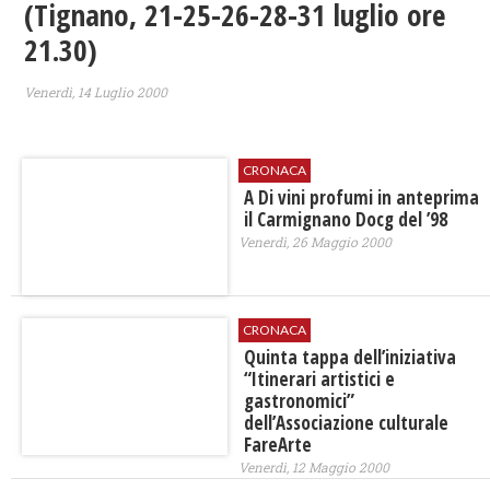
(Tignano, 21-25-26-28-31 luglio ore
21.30)
Venerdì, 14 Luglio 2000
CRONACA
A Di vini profumi in anteprima
il Carmignano Docg del ’98
Venerdì, 26 Maggio 2000
CRONACA
Quinta tappa dell’iniziativa
“Itinerari artistici e
gastronomici”
dell’Associazione culturale
FareArte
Venerdì, 12 Maggio 2000