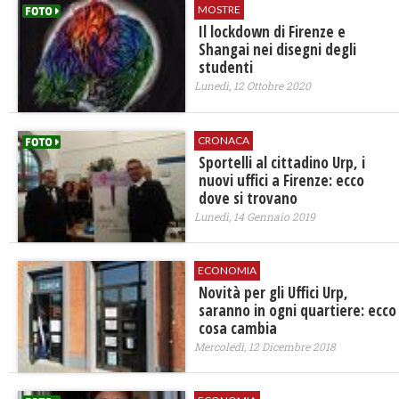
MOSTRE
Il lockdown di Firenze e
Shangai nei disegni degli
studenti
Lunedì, 12 Ottobre 2020
CRONACA
Sportelli al cittadino Urp, i
nuovi uffici a Firenze: ecco
dove si trovano
Lunedì, 14 Gennaio 2019
ECONOMIA
Novità per gli Uffici Urp,
saranno in ogni quartiere: ecco
cosa cambia
Mercoledì, 12 Dicembre 2018