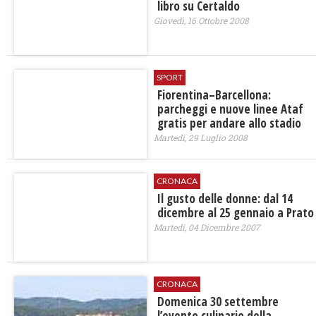
libro su Certaldo
Giovedì, 16 Ottobre 2008
SPORT
Fiorentina–Barcellona:
parcheggi e nuove linee Ataf
gratis per andare allo stadio
Martedì, 29 Luglio 2008
CRONACA
Il gusto delle donne: dal 14
dicembre al 25 gennaio a Prato
Martedì, 04 Dicembre 2007
CRONACA
Domenica 30 settembre
l’evento culinario della