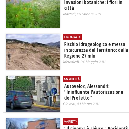
Invasioni botaniche: i fiori in
città
Martedì, 25 Ottobre 2011
CRONACA
Rischio idrogeologico e messa
in sicurezza del territorio: dalla
Regione 27 mln
Mercoledì, 04 Maggio 2011
MOBILITÀ
Autovelox, Alessandri:
''Ininfluente l'autorizzazione
del Prefetto''
Giovedì, 03 Marzo 2011
VARIETY
''Il Cinema è chiuso''. Residenti: