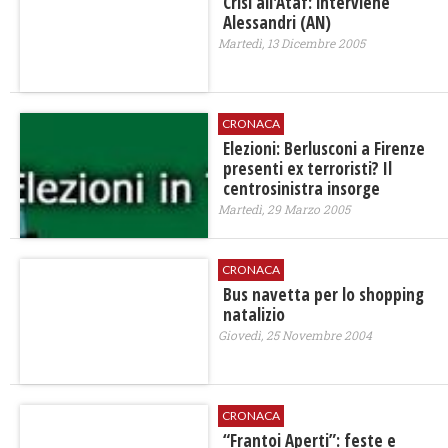
Crisi all'Ataf: interviene
Alessandri (AN)
Martedì, 13 Dicembre 2005
CRONACA
Elezioni: Berlusconi a Firenze
presenti ex terroristi? Il
centrosinistra insorge
Martedì, 29 Marzo 2005
CRONACA
Bus navetta per lo shopping
natalizio
Giovedì, 25 Novembre 2004
CRONACA
“Frantoi Aperti”: feste e