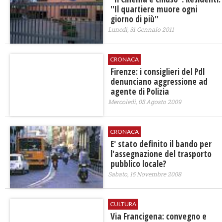
''Il quartiere muore ogni
giorno di più''
Lunedì, 31 Gennaio 2011
CRONACA
Firenze: i consiglieri del Pdl
denunciano aggressione ad
agente di Polizia
Mercoledì, 05 Agosto 2009
CRONACA
E' stato definito il bando per
l'assegnazione del trasporto
pubblico locale?
Sabato, 15 Novembre 2008
CULTURA
Via Francigena: convegno e