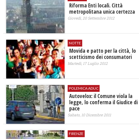
Riforma Enti locali. Città
metropolitana unica certezza
Giovedì, 20 Settembre 2012
NOTTE
Movida e patto per la città, lo
scetticismo dei consumatori
Martedì, 17 Luglio 2012
POLEMICA ADUC
Autovelox: il Comune viola la
legge, lo conferma il Giudice di
pace
Sabato, 10 Dicembre 2011
FIRENZE