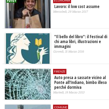
ECONOMIA
Lavoro: il low cost assume
Mercoledì, 29 Marzo 2017
"Il bello del libro": il Festival di
chi ama libri, illustrazioni e
immagini
Giovedì, 31 Marzo 2016
FIRENZE
Auto presa a sassate vicino al
Ponte all'Indiano, bimbo illeso
perché dormiva
Martedì, 19 Marzo 2013
COMUNE