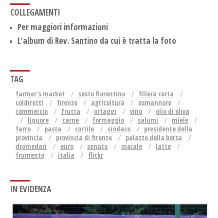
COLLEGAMENTI
Per maggiori informazioni
L'album di Rev. Santino da cui è tratta la foto
TAG
farmer's market
sesto fiorentino
filiera corta
coldiretti
firenze
agricoltura
osmannoro
commercio
frutta
ortaggi
vino
olio di oliva
liquore
carne
formaggio
salumi
miele
farro
pasta
cortile
sindaco
presidente della
provincia
provincia di firenze
palazzo della borsa
dromedari
euro
senato
maiale
latte
frumento
italia
flickr
IN EVIDENZA