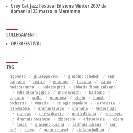
Grey Cat Jazz Festival Edizione Winter 2007 da
domani al 25 marzo in Maremma
COLLEGAMENTI
OPERAFESTIVAL
TAG
rigoletto
giuseppe verdi
giardino di boboli
san
galgano
teatro
giardino
toscana
platea
melodramma
palazzo pitti
abbazia di san galgano
villa di cafaggiolo
montevarchi
baritono
soprano
scilla
mantova
otello
napoli
orchestra
venezia
trilogia popolare
la traviata
il trovatore
drammaturgo
dramma
victor hugo
ruy blas
il re si diverte
unità d'italia
psicologia
dramma borghese
xix secolo
aristocrazia
opera
tosca
giacomo puccini
carmina burana
carl
orff
bolero
maurice ravel
stefano bollani