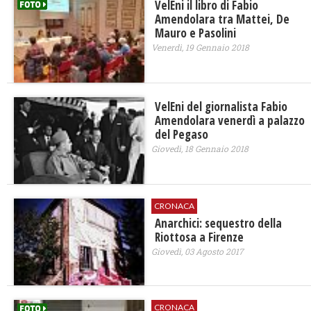
VelEni il libro di Fabio
Amendolara tra Mattei, De
Mauro e Pasolini
Venerdì, 19 Gennaio 2018
VelEni del giornalista Fabio
Amendolara venerdì a palazzo
del Pegaso
Giovedì, 18 Gennaio 2018
CRONACA
Anarchici: sequestro della
Riottosa a Firenze
Giovedì, 03 Agosto 2017
CRONACA