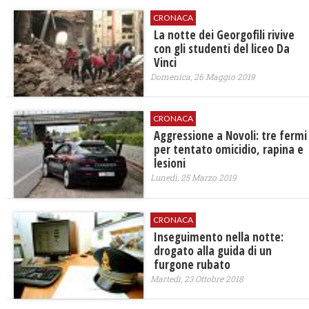
CRONACA
La notte dei Georgofili rivive
con gli studenti del liceo Da
Vinci
Domenica, 26 Maggio 2019
CRONACA
Aggressione a Novoli: tre fermi
per tentato omicidio, rapina e
lesioni
Lunedì, 25 Marzo 2019
CRONACA
Inseguimento nella notte:
drogato alla guida di un
furgone rubato
Martedì, 23 Ottobre 2018