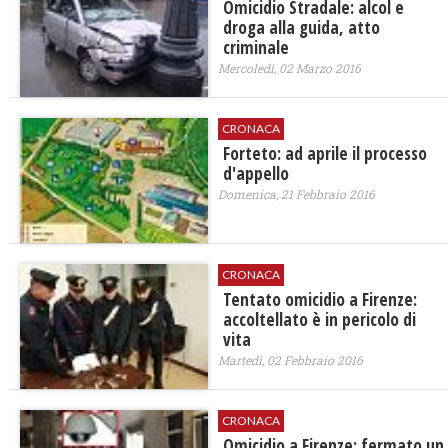
Omicidio Stradale: alcol e
droga alla guida, atto
criminale
Mercoledì, 02 Marzo 2016
CRONACA
Forteto: ad aprile il processo
d'appello
Domenica, 21 Febbraio 2016
CRONACA
Tentato omicidio a Firenze:
accoltellato è in pericolo di
vita
Martedì, 02 Febbraio 2016
CRONACA
Omicidio a Firenze: fermato un