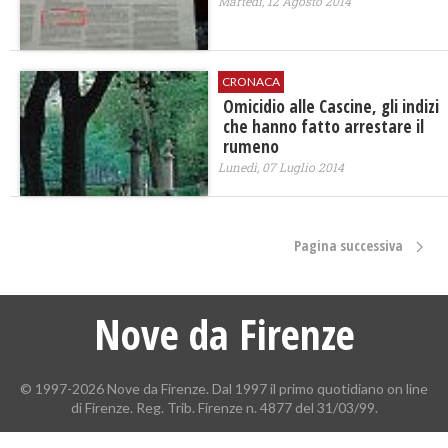
Martedì, 12 Agosto 2014
CRONACA
Omicidio alle Cascine, gli indizi
che hanno fatto arrestare il
rumeno
Lunedì, 07 Luglio 2014
Pagina successiva
Nove da Firenze
© 1997-2026 Nove da Firenze. Dal 1997 il primo quotidiano on line
di Firenze. Reg. Trib. Firenze n. 4877 del 31/03/99.