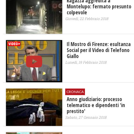
Ragazza aggredita a
Montelupo: fermato presunto
colpevole
Giovedì, 22 Febbraio 2018
​Il Mostro di Firenze: esultanza
Social per il Video di Telefono
Giallo
Lunedì, 19 Febbraio 2018
CRONACA
Anno giudiziario: processo
telematico e dipendenti 'in
prestito'
Sabato, 27 Gennaio 2018