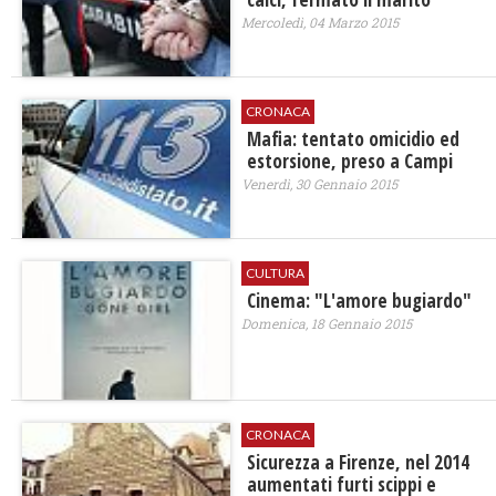
Mercoledì, 04 Marzo 2015
CRONACA
Mafia: tentato omicidio ed
estorsione, preso a Campi
Venerdì, 30 Gennaio 2015
CULTURA
Cinema: "L'amore bugiardo"
Domenica, 18 Gennaio 2015
CRONACA
Sicurezza a Firenze, nel 2014
aumentati furti scippi e