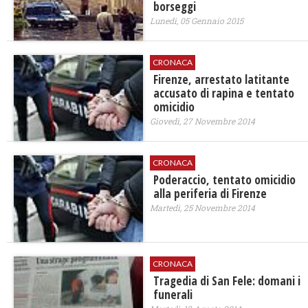
borseggi
Lunedì, 05 Gennaio 2015
CRONACA
Firenze, arrestato latitante
accusato di rapina e tentato
omicidio
Giovedì, 27 Novembre 2014
CRONACA
Poderaccio, tentato omicidio
alla periferia di Firenze
Martedì, 25 Novembre 2014
CRONACA
Tragedia di San Fele: domani i
funerali