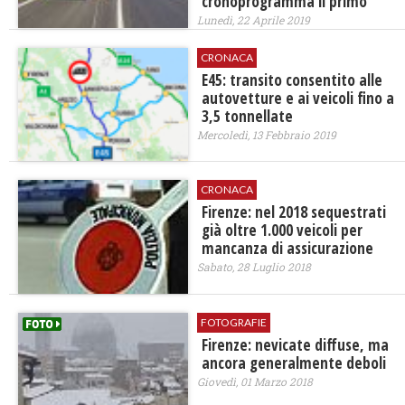
cronoprogramma il primo
Lunedì, 22 Aprile 2019
CRONACA
E45: transito consentito alle
autovetture e ai veicoli fino a
3,5 tonnellate
Mercoledì, 13 Febbraio 2019
CRONACA
Firenze: nel 2018 sequestrati
già oltre 1.000 veicoli per
mancanza di assicurazione
Sabato, 28 Luglio 2018
FOTOGRAFIE
Firenze: nevicate diffuse, ma
ancora generalmente deboli
Giovedì, 01 Marzo 2018