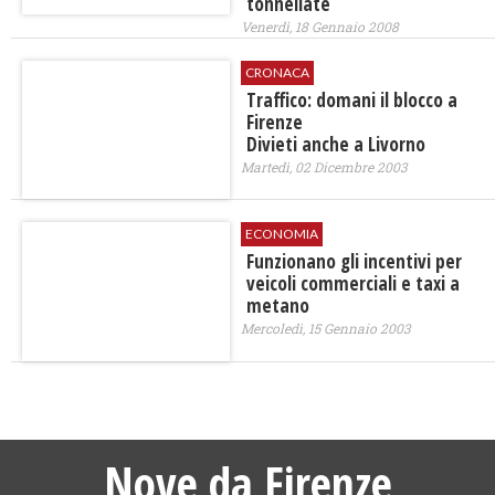
tonnellate
Venerdì, 18 Gennaio 2008
CRONACA
Traffico: domani il blocco a
Firenze
Divieti anche a Livorno
Martedì, 02 Dicembre 2003
ECONOMIA
Funzionano gli incentivi per
veicoli commerciali e taxi a
metano
Mercoledì, 15 Gennaio 2003
Nove da Firenze