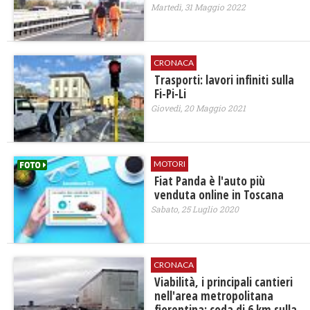
Martedì, 31 Maggio 2022
CRONACA
Trasporti: lavori infiniti sulla
Fi-Pi-Li
Giovedì, 20 Maggio 2021
MOTORI
Fiat Panda è l'auto più
venduta online in Toscana
Sabato, 25 Luglio 2020
CRONACA
Viabilità, i principali cantieri
nell'area metropolitana
fiorentina: coda di 6 km sulla