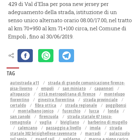
429 di Val d'Elsa per posa new jersey per
adeguamento della strada, istituzione di un
senso unico alternato orario 08.00/17.00, nel tratto
al km 70+950 al km 71+100 circa, nel Comune di
Empoli , fino al 30/06/2019.
TAG
autostrada a11
strada di grande comunicazione firenze-
pisa-livorno
empoli
san miniato
capannori
altopascio
città metropolitana di firenze
montelupo
fiorentino
ginestra fiorentina
strada provinciale
certaldo
fibra ottica
strada regionale
poggibonsi
montalbano jonico
fucecchio
lucca
londa
san zanobi
firenzuola
strada statale 67 tosco-
romagnola
vaglia
bivigliano
barberino di mugello
calenzano
passaggio a livello
imola
strada
statale 302 brisighellese ravennate
marradi
palazzuolo
sul senio
guard rail
valdarno
massa a pieno carico