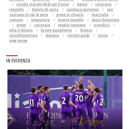
strada statale 69 di val d'arno
darnó
rotatoria
reggello
divieto di sosta
sambuca pistoiese
san
casciano in val di pesa
greve in chianti
marcialla
comune
impruneta
monte morello
sesto fiorentino
greve
calcinaia
media tensione
scandicci
villa il diluvio
ettore quaglierini
firenze
castelfiorentino
dogana
cerreto guidi
corsie
new jersey
IN EVIDENZA