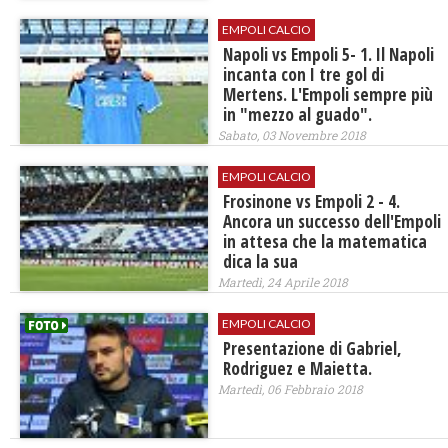
EMPOLI CALCIO
Napoli vs Empoli 5- 1. Il Napoli
incanta con I tre gol di
Mertens. L'Empoli sempre più
in "mezzo al guado".
Sabato, 03 Novembre 2018
EMPOLI CALCIO
Frosinone vs Empoli 2 - 4.
Ancora un successo dell'Empoli
in attesa che la matematica
dica la sua
Martedì, 24 Aprile 2018
EMPOLI CALCIO
Presentazione di Gabriel,
Rodriguez e Maietta.
Martedì, 06 Febbraio 2018