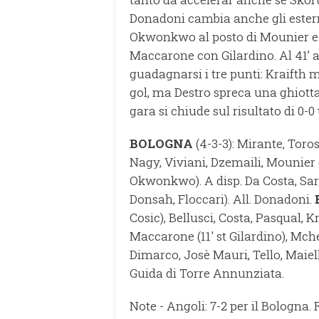
Donadoni cambia anche gli estern
Okwonkwo al posto di Mounier e K
Maccarone con Gilardino. Al 41’ a
guadagnarsi i tre punti: Kraifth me
gol, ma Destro spreca una ghiotta
gara si chiude sul risultato di 0-0 t
BOLOGNA
(4-3-3): Mirante, Toros
Nagy, Viviani, Dzemaili, Mounier (2
Okwonkwo). A disp. Da Costa, Sar
Donsah, Floccari). All. Donadoni.
Cosic), Bellusci, Costa, Pasqual, K
Maccarone (11' st Gilardino), Mched
Dimarco, Josè Mauri, Tello, Maiell
Guida di Torre Annunziata.
Note - Angoli: 7-2 per il Bologna. 