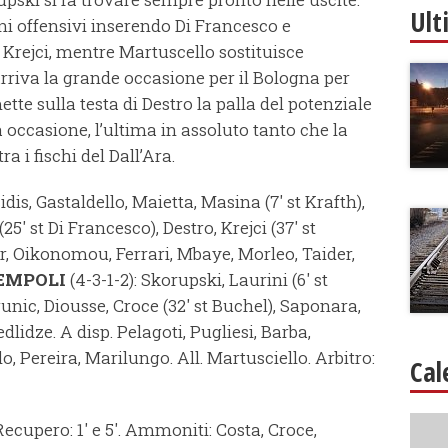
Ult
i offensivi inserendo Di Francesco e
rejci, mentre Martuscello sostituisce
rriva la grande occasione per il Bologna per
tte sulla testa di Destro la palla del potenziale
 occasione, l’ultima in assoluto tanto che la
ra i fischi del Dall’Ara.
idis, Gastaldello, Maietta, Masina (7' st Krafth),
5' st Di Francesco), Destro, Krejci (37' st
r, Oikonomou, Ferrari, Mbaye, Morleo, Taider,
EMPOLI
(4-3-1-2): Skorupski, Laurini (6' st
runic, Diousse, Croce (32' st Buchel), Saponara,
lidze. A disp. Pelagoti, Pugliesi, Barba,
o, Pereira, Marilungo. All. Martusciello. Arbitro:
Cal
Recupero: 1' e 5'. Ammoniti: Costa, Croce,