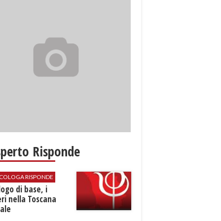
sperto Risponde
SICOLOGA RISPONDE
logo di base, i
ri nella Toscana
ale