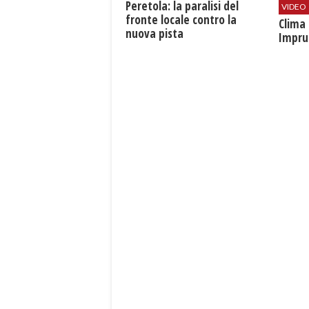
Peretola: la paralisi del
VIDEO
fronte locale contro la
​Clim
nuova pista
Impru