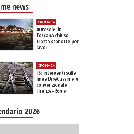
ime news
CRONACA
Autosole: in
Toscana chiuso
tratto stanotte per
lavori
CRONACA
FS: interventi sulle
linee Direttissima e
convenzionale
Firenze–Roma
endario 2026