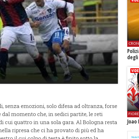
CRON
Poliz
degli
i, senza emozioni, solo difesa ad oltranza, forse
e dal momento che, in sedici partite, le reti
FIOR
Joao 
 di cui quattro in una sola gara. Al Bologna resta
lla ripresa che ci ha provato di più ed ha
ro il cui colpo di testa è finito sotto la