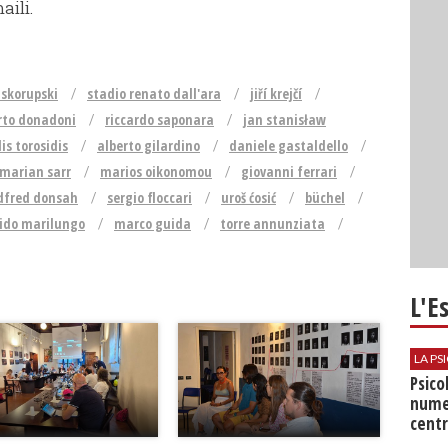
aili.
 skorupski
stadio renato dall'ara
jiří krejčí
rto donadoni
riccardo saponara
jan stanisław
lis torosidis
alberto gilardino
daniele gastaldello
marian sarr
marios oikonomou
giovanni ferrari
dfred donsah
sergio floccari
uroš ćosić
büchel
ido marilungo
marco guida
torre annunziata
L'E
LA P
Psico
nume
centr