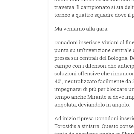
traversa. Il campionato si sta de
torneo a quattro squadre dove il
Ma veniamo alla gara.
Donadoni inserisce Viviani al fine
punta su un’invenzione centrale 
pressa sui centrali del Bologna. D
campo con i difensori che antici
soluzioni offensive che rimangono
40’ , neutralizzato facilmente d
impegnarsi di più per bloccare un
tempo anche Mirante si deve imp
angolata, deviandolo in angolo.
Ad inizio ripresa Donadoni inser
Torosidis a sinistra. Questo cons
tanto da accelerar anche se Skoru