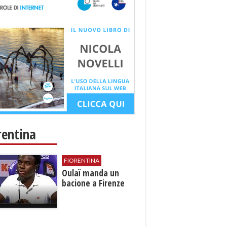
rentina
FIORENTINA
Oulaï manda un
bacione a Firenze