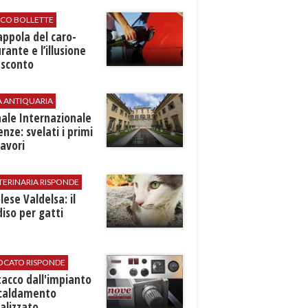
ICO BOLLETTE
rappola del caro-
rante e l’illusione
 sconto
A ANTIQUARIA
ale Internazionale
renze: svelati i primi
avori
TERINARIA RISPONDE
ese Valdelsa: il
iso per gatti
VOCATO RISPONDE
stacco dall'impianto
scaldamento
alizzato