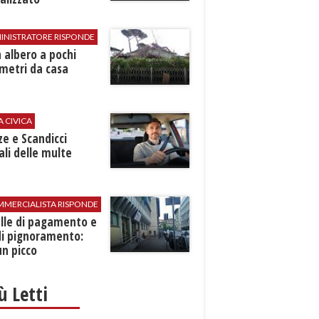
INISTRATORE RISPONDE
 albero a pochi
metri da casa
A CIVICA
ze e Scandicci
ali delle multe
MMERCIALISTA RISPONDE
elle di pagamento e
di pignoramento:
n picco
iù Letti