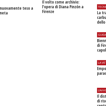
​Il volto come archivio:
l'opera di Diana Pinzón a
TECN
a nuovamente teso a
Firenze
​La t
neta
carbu
dello
GUID
Bienn
di Fi
capol
LA VE
Empol
parad
L'AV
Il di
di ri
centr