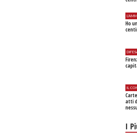
L'AMM
Ho un
centi
DIFES
Firen
capit
IL CO
Cart
atti 
nessu
I P