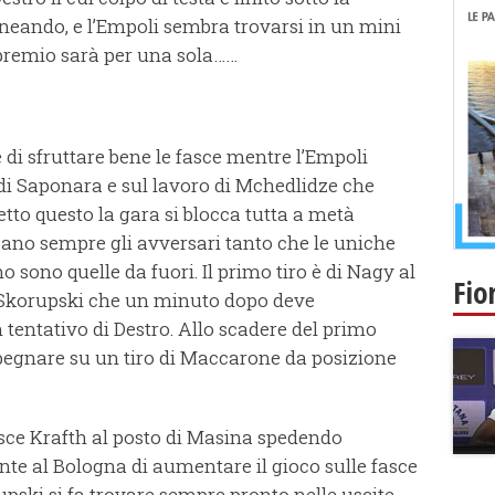
lineando, e l’Empoli sembra trovarsi in un mini
 premio sarà per una sola……
 di sfruttare bene le fasce mentre l’Empoli
di Saponara e sul lavoro di Mchedlidze che
etto questo la gara si blocca tutta a metà
pano sempre gli avversari tanto che le uniche
 sono quelle da fuori. Il primo tiro è di Nagy al
Fio
a Skorupski che un minuto dopo deve
 tentativo di Destro. Allo scadere del primo
egnare su un tiro di Maccarone da posizione
isce Krafth al posto di Masina spedendo
ente al Bologna di aumentare il gioco sulle fasce
pski si fa trovare sempre pronto nelle uscite.