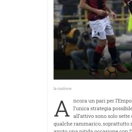
la nazione
A
ncora un pari per l’Empol
l’unica strategia possibil
all’attivo sono solo sette
qualche rammarico, soprattutto ne
avuto una nitida occasione con Dest