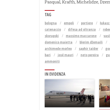
Pasqual, Krafth, Michelidze, Dzem
TAG
bologna
empoli
portiere
łukasz
catenaccio
difesa ad oltranza
robe
skorupski
massimo maccarone
vasi
domenico maietta
blerim džemaili
archimede morleo
saphir taïder
go
bari
josé mauri
neto pereira
gu
ammoniti
IN EVIDENZA