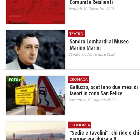
Comunità Resilienti
Venerdì, 10 Dicembre 2021
TEATRO
Sandro Lombardi al Museo
Marino Marini
Sabato, 06 Novembre 2021
CRONACA
Galluzzo, scattano due mesi di
lavori in zona San Felice
Domenica, 02 Agosto 2020
ECONOMIA
“Sedie e tavolini”, chi ride e chi
piange: via libera a 8