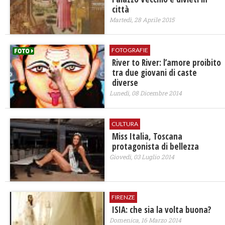
città
Martedì, 28 Aprile 2015
FOTOGRAFIE
River to River: l’amore proibito
tra due giovani di caste
diverse
Lunedì, 08 Dicembre 2014
CULTURA
Miss Italia, Toscana
protagonista di bellezza
Giovedì, 03 Luglio 2014
FIRENZE
ISIA: che sia la volta buona?
Domenica, 16 Marzo 2014