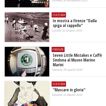
Giovedì, 18 Novembre 2010
CULTURA
In mostra a Firenze ''Dalla
spiga al cappello''
Lunedì, 21 Giugno 2010
FIRENZE
Seven Little Mistakes e Caffè
Sindona al Museo Marino
Marini
Venerdì, 09 Aprile 2010
CULTURA
''Mascare in gloria''
Venerdì, 12 Marzo 2010