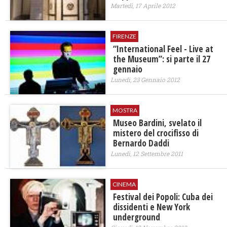
Martedì, 17 Aprile 2012
FIRENZE
“International Feel - Live at
the Museum”: si parte il 27
gennaio
Lunedì, 23 Gennaio 2012
MOSTRA
Museo Bardini, svelato il
mistero del crocifisso di
Bernardo Daddi
Lunedì, 12 Settembre 2011
CINEMA
Festival dei Popoli: Cuba dei
dissidenti e New York
underground