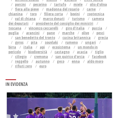
porcini
pecorino
tartufo
miele
olio d'oliva
fiera alla pieve
madonna del rosario
carne
chianina
toro
filiera corta
bovini
zootecnica
val di chiana
marco donati
turismo
camera
dei deputati
presidente del consiglio dei ministri
toscana
vincenzo ceccarelli
giro d'italia
puccia
puglia
arancini
pane
marche
olive
pesci
san benedetto del tronto
cucina britannica
grecia
gyros
pita
souvlaki
rumeno
ungari
birra
italia
api
ecosistema
un mondo in
pericolo
biodiversità
castagno
acacia
tiglio
ciliegio
cremona
san quirico d'orcia
facebook
reggello
autunno
geco
enna
aldo moro
rifiuti zero
euro
IN EVIDENZA