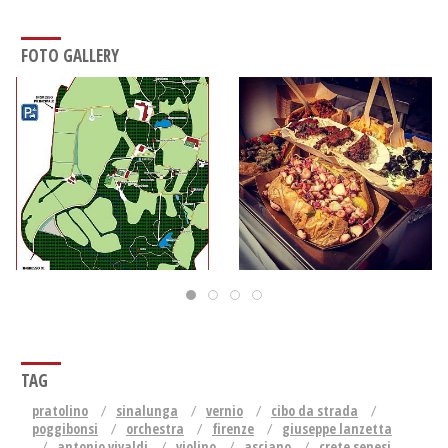
FOTO GALLERY
TAG
pratolino
sinalunga
vernio
cibo da strada
poggibonsi
orchestra
firenze
giuseppe lanzetta
antonio vivaldi
violino
asciano
crete senesi