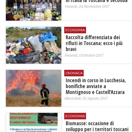
in Italia la Toscana è seconda
Venerdì, 24 Novembre 2017
ECONOMIA
Raccolta differenziata dei
rifiuti in Toscana: ecco i più
bravi
Venerdì, 13 Ottobre 2017
CRONACA
Incendi in corso in Lucchesia,
bonifiche avviate a
Montignoso e Castell'Azzara
Mercoledì, 02 Agosto 2017
ECONOMIA
Biomasse: occasione di
sviluppo per i territori toscani