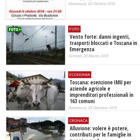
Domenica, 02 Ottobre 2016
FOTO
Vento forte: danni ingenti,
trasporti bloccati e Toscana in
Emergenza
Giovedì, 05 Marzo 2015
ECONOMIA
Toscana: esenzione IMU per
aziende agricole e
imprenditori professionali in
163 comuni
Domenica, 25 Gennaio 2015
CRONACA
​Alluvione: volere è potere,
contributi per le famiglie in