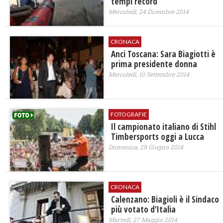
tempi record
Mercoledì, 24 Dicembre 2014
CRONACA
Anci Toscana: Sara Biagiotti è
prima presidente donna
Mercoledì, 10 Settembre 2014
FOTOGRAFIE
Il campionato italiano di Stihl
Timbersports oggi a Lucca
Domenica, 29 Giugno 2014
CRONACA
Calenzano: Biagioli è il Sindaco
più votato d'Italia
Martedì, 27 Maggio 2014