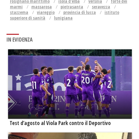
rosignano marittimo
isola d'elba
versilia
forte dei
marmi
massarosa
pietrasanta
seravezza
stazzema
viareggio
provincia di lucca
istituto
superiore di sanità
lunigiana
IN EVIDENZA
Test d’agosto al Viola Park contro il Deportivo