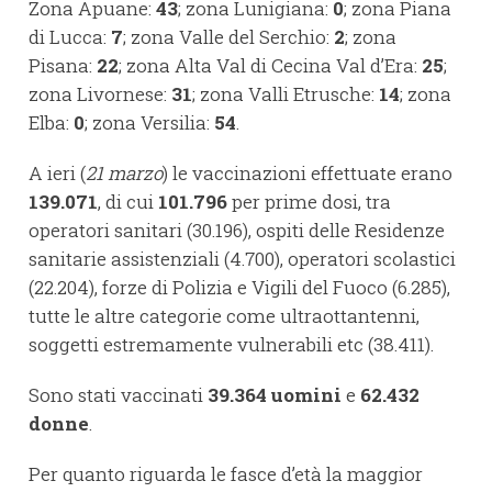
Zona Apuane:
43
; zona Lunigiana:
0
; zona Piana
di Lucca:
7
; zona Valle del Serchio:
2
; zona
Pisana:
22
; zona Alta Val di Cecina Val d’Era:
25
;
zona Livornese:
31
; zona Valli Etrusche:
14
; zona
Elba:
0
; zona Versilia:
54
.
A ieri (
21 marzo
) le vaccinazioni effettuate erano
139.071
, di cui
101.796
per prime dosi, tra
operatori sanitari (30.196), ospiti delle Residenze
sanitarie assistenziali (4.700), operatori scolastici
(22.204), forze di Polizia e Vigili del Fuoco (6.285),
tutte le altre categorie come ultraottantenni,
soggetti estremamente vulnerabili etc (38.411).
Sono stati vaccinati
39.364 uomini
e
62.432
donne
.
Per quanto riguarda le fasce d’età la maggior