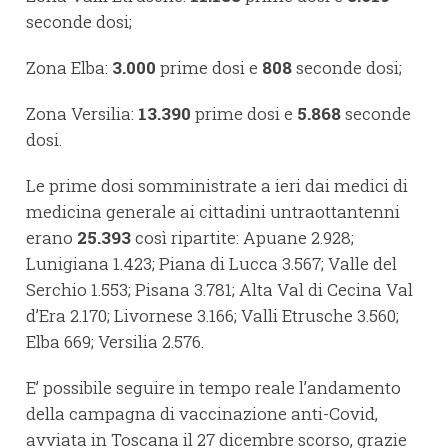
seconde dosi;
Zona Elba:
3.000
prime dosi e
808
seconde dosi;
Zona Versilia:
13.390
prime dosi e
5.868
seconde
dosi.
Le prime dosi somministrate a ieri dai medici di
medicina generale ai cittadini untraottantenni
erano
25.393
così ripartite: Apuane 2.928;
Lunigiana 1.423; Piana di Lucca 3.567; Valle del
Serchio 1.553; Pisana 3.781; Alta Val di Cecina Val
d’Era 2.170; Livornese 3.166; Valli Etrusche 3.560;
Elba 669; Versilia 2.576.
E’ possibile seguire in tempo reale l’andamento
della campagna di vaccinazione anti-Covid,
avviata in Toscana il 27 dicembre scorso, grazie