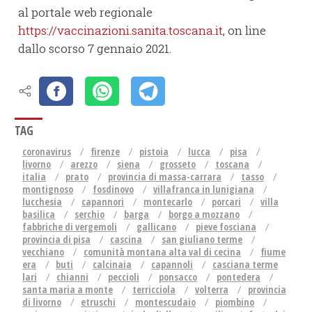
al portale web regionale
https://vaccinazioni.sanita.toscana.it
, on line
dallo scorso 7 gennaio 2021.
TAG
coronavirus
firenze
pistoia
lucca
pisa
livorno
arezzo
siena
grosseto
toscana
italia
prato
provincia di massa-carrara
tasso
montignoso
fosdinovo
villafranca in lunigiana
lucchesia
capannori
montecarlo
porcari
villa
basilica
serchio
barga
borgo a mozzano
fabbriche di vergemoli
gallicano
pieve fosciana
provincia di pisa
cascina
san giuliano terme
vecchiano
comunità montana alta val di cecina
fiume
era
buti
calcinaia
capannoli
casciana terme
lari
chianni
peccioli
ponsacco
pontedera
santa maria a monte
terricciola
volterra
provincia
di livorno
etruschi
montescudaio
piombino