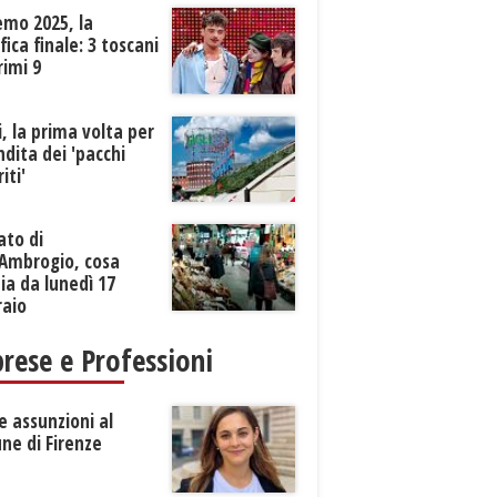
emo 2025, la
ifica finale: 3 toscani
rimi 9
li, la prima volta per
ndita dei 'pacchi
iti'
ato di
’Ambrogio, cosa
a da lunedì 17
raio
rese e Professioni
 assunzioni al
ne di Firenze