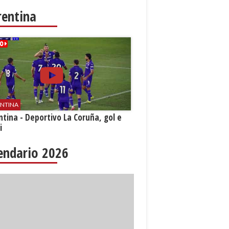
rentina
ENTINA
ntina - Deportivo La Coruña, gol e
i
endario 2026