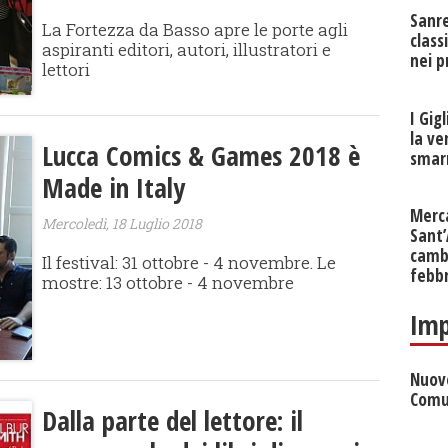
Sanr
La Fortezza da Basso apre le porte agli
class
aspiranti editori, autori, illustratori e
nei p
lettori
I Gig
la ve
Lucca Comics & Games 2018 è
smarr
Made in Italy
Merc
Mercoledì, 18 Luglio 2018
Sant
cambi
Il festival: 31 ottobre - 4 novembre. Le
febb
mostre: 13 ottobre - 4 novembre
Imp
Nuove
Comu
Dalla parte del lettore: il