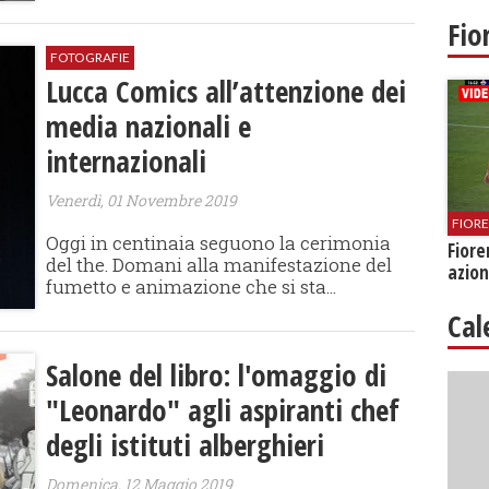
Fio
FOTOGRAFIE
Lucca Comics all’attenzione dei
media nazionali e
internazionali
Venerdì, 01 Novembre 2019
FIOR
Oggi in centinaia seguono la cerimonia
Fiore
del the. Domani alla manifestazione del
azion
fumetto e animazione che si sta...
Cal
Salone del libro: l'omaggio di
"Leonardo" agli aspiranti chef
degli istituti alberghieri
Domenica, 12 Maggio 2019