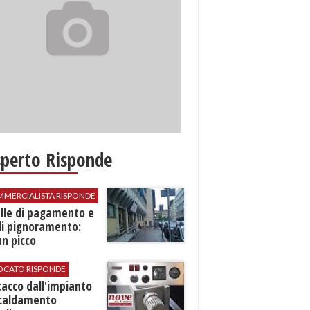
sperto Risponde
MMERCIALISTA RISPONDE
elle di pagamento e
di pignoramento:
n picco
VOCATO RISPONDE
stacco dall'impianto
scaldamento