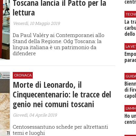
Toscana lancia il Patto per la
centr
lettura
TECN
​La t
Venerdì, 10 Maggio 2019
carbu
dello
Da Paul Valéry ai Contemporanei allo
Stand della Regione. Odg Toscana: la
lingua italiana è un patrimonio da
LA VE
difendere
Empol
parad
CRONACA
GUID
Morte di Leonardo, il
Bienn
di Fi
Cinquecentenario: le tracce del
capol
genio nei comuni toscani
L'AMM
Giovedì, 04 Aprile 2019
Ho un
centi
Centosessantuno schede per altrettanti
temi e luoghi