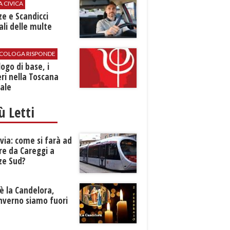
A CIVICA
ze e Scandicci
ali delle multe
SICOLOGA RISPONDE
logo di base, i
ri nella Toscana
ale
iù Letti
ia: come si farà ad
re da Careggi a
ze Sud?
è la Candelora,
inverno siamo fuori
?