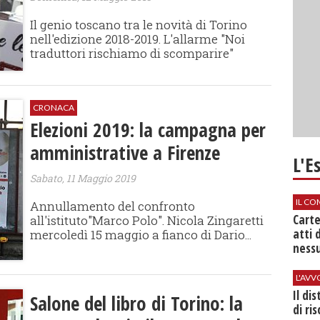
Il genio toscano tra le novità di Torino
nell'edizione 2018-2019. L'allarme "Noi
traduttori rischiamo di scomparire"
CRONACA
Elezioni 2019: la campagna per
amministrative a Firenze
L'E
Sabato, 11 Maggio 2019
IL CO
Annullamento del confronto
Cart
all'istituto"Marco Polo". Nicola Zingaretti
atti 
mercoledì 15 maggio a fianco di Dario...
nessu
L'AV
Il di
Salone del libro di Torino: la
di ri