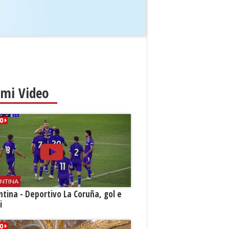
imi Video
ENTINA
ntina - Deportivo La Coruña, gol e
i