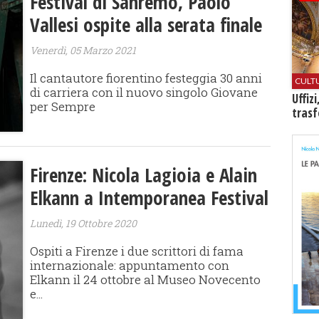
Festival di Sanremo, Paolo
Vallesi ospite alla serata finale
Venerdì, 05 Marzo 2021
Il cantautore fiorentino festeggia 30 anni
CULT
di carriera con il nuovo singolo Giovane
Uffiz
per Sempre
trasf
Firenze: Nicola Lagioia e Alain
Elkann a Intemporanea Festival
Lunedì, 19 Ottobre 2020
Ospiti a Firenze i due scrittori di fama
internazionale: appuntamento con
Elkann il 24 ottobre al Museo Novecento
e...