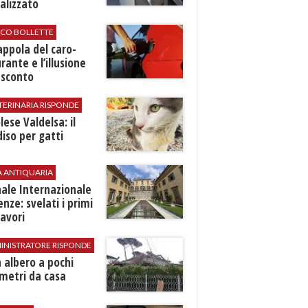
alizzato
ICO BOLLETTE
rappola del caro-
rante e l’illusione
 sconto
TERINARIA RISPONDE
ese Valdelsa: il
iso per gatti
A ANTIQUARIA
ale Internazionale
renze: svelati i primi
avori
INISTRATORE RISPONDE
 albero a pochi
metri da casa