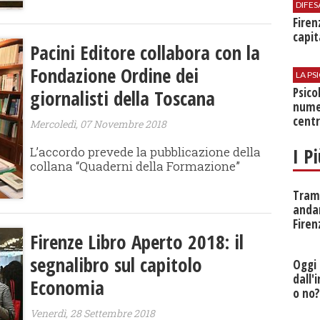
DIFES
Firen
capit
Pacini Editore collabora con la
Fondazione Ordine dei
LA P
Psico
giornalisti della Toscana
nume
centr
Mercoledì, 07 Novembre 2018
I P
L’accordo prevede la pubblicazione della
collana “Quaderni della Formazione”
Tramv
anda
Firen
Firenze Libro Aperto 2018: il
segnalibro sul capitolo
Oggi 
dall'
Economia
o no
Venerdì, 28 Settembre 2018