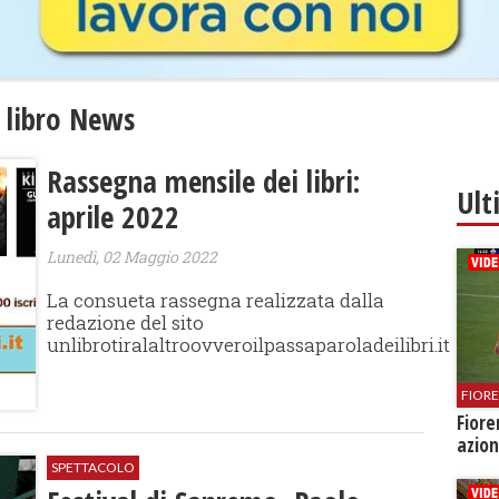
l libro News
Rassegna mensile dei libri:
Ult
aprile 2022
Lunedì, 02 Maggio 2022
La consueta rassegna realizzata dalla
redazione del sito
unlibrotiralaltroovveroilpassaparoladeilibri.it
FIOR
Fiore
azion
SPETTACOLO