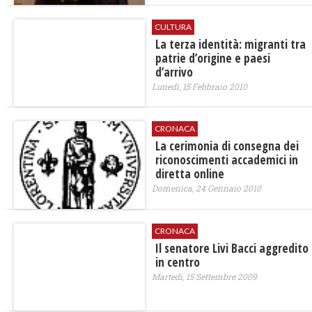
CULTURA
La terza identità: migranti tra
patrie d’origine e paesi
d’arrivo
Lunedì, 15 Febbraio 2010
CRONACA
La cerimonia di consegna dei
riconoscimenti accademici in
diretta online
Domenica, 24 Gennaio 2010
CRONACA
Il senatore Livi Bacci aggredito
in centro
Martedì, 15 Settembre 2009