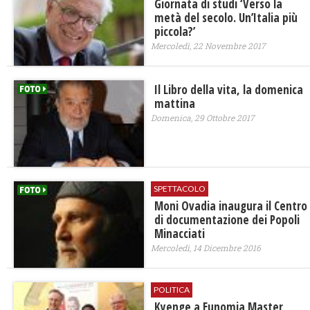
Giornata di studi ‘Verso la
metà del secolo. Un’Italia più
piccola?’
Mercoledì, 22 Novembre 2017
Il Libro della vita, la domenica
mattina
Domenica, 29 Ottobre 2017
SPETTACOLO
Moni Ovadia inaugura il Centro
di documentazione dei Popoli
Minacciati
Mercoledì, 14 Dicembre 2016
POLITICA
Kyenge a Eunomia Master