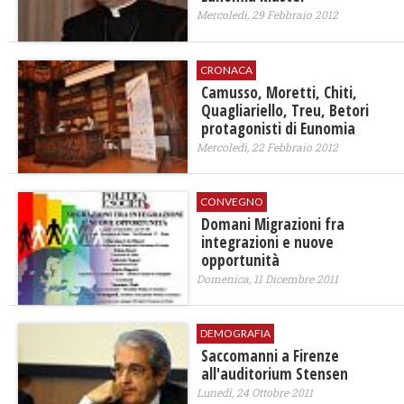
Mercoledì, 29 Febbraio 2012
CRONACA
Camusso, Moretti, Chiti,
Quagliariello, Treu, Betori
protagonisti di Eunomia
Mercoledì, 22 Febbraio 2012
CONVEGNO
Domani Migrazioni fra
integrazioni e nuove
opportunità
Domenica, 11 Dicembre 2011
DEMOGRAFIA
Saccomanni a Firenze
all'auditorium Stensen
Lunedì, 24 Ottobre 2011