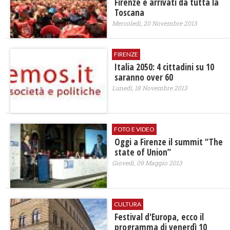
Firenze e arrivati da tutta la
Toscana
Mercoledì, 20 Novembre 2013
FIRENZE
Italia 2050: 4 cittadini su 10
saranno over 60
Lunedì, 18 Novembre 2013
FOTO E VIDEO
Oggi a Firenze il summit “The
state of Union”
Giovedì, 09 Maggio 2013
CULTURA
Festival d'Europa, ecco il
programma di venerdì 10