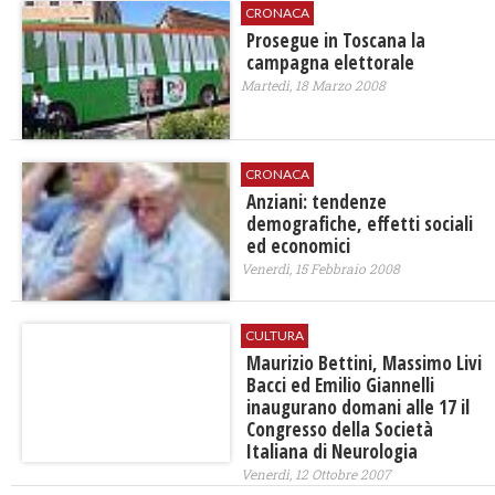
CRONACA
Prosegue in Toscana la
campagna elettorale
Martedì, 18 Marzo 2008
CRONACA
Anziani: tendenze
demografiche, effetti sociali
ed economici
Venerdì, 15 Febbraio 2008
CULTURA
Maurizio Bettini, Massimo Livi
Bacci ed Emilio Giannelli
inaugurano domani alle 17 il
Congresso della Società
Italiana di Neurologia
Venerdì, 12 Ottobre 2007