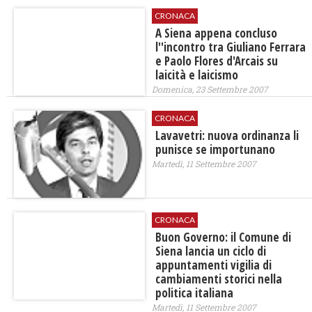
CRONACA
A Siena appena concluso
l''incontro tra Giuliano Ferrara
e Paolo Flores d'Arcais su
laicità e laicismo
Domenica, 23 Settembre 2007
CRONACA
Lavavetri: nuova ordinanza li
punisce se importunano
Martedì, 11 Settembre 2007
CRONACA
Buon Governo: il Comune di
Siena lancia un ciclo di
appuntamenti vigilia di
cambiamenti storici nella
politica italiana
Martedì, 11 Settembre 2007