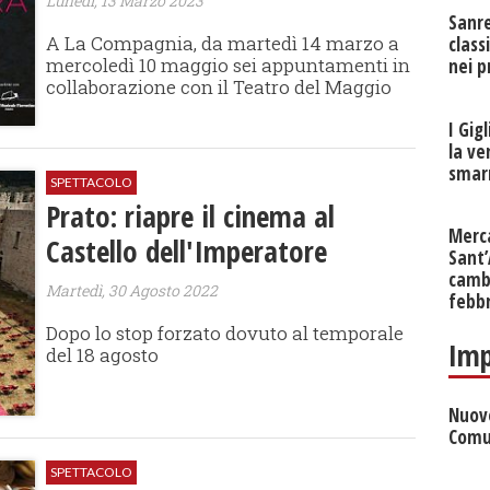
Lunedì, 13 Marzo 2023
Sanr
A La Compagnia, da martedì 14 marzo a
class
mercoledì 10 maggio sei appuntamenti in
nei p
collaborazione con il Teatro del Maggio
I Gig
la ve
smarr
SPETTACOLO
Prato: riapre il cinema al
Merc
Castello dell'Imperatore
Sant
cambi
Martedì, 30 Agosto 2022
febb
Dopo lo stop forzato dovuto al temporale
Imp
del 18 agosto
Nuove
Comu
SPETTACOLO