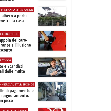
INISTRATORE RISPONDE
 albero a pochi
metri da casa
ICO BOLLETTE
rappola del caro-
rante e l’illusione
 sconto
A CIVICA
ze e Scandicci
ali delle multe
MMERCIALISTA RISPONDE
elle di pagamento e
di pignoramento:
n picco
SICOLOGA RISPONDE