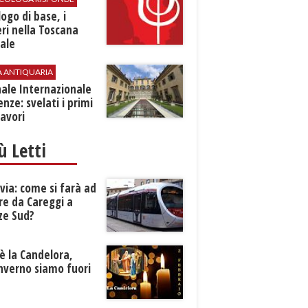
logo di base, i
ri nella Toscana
ale
A ANTIQUARIA
ale Internazionale
renze: svelati i primi
avori
iù Letti
ia: come si farà ad
re da Careggi a
ze Sud?
è la Candelora,
inverno siamo fuori
?