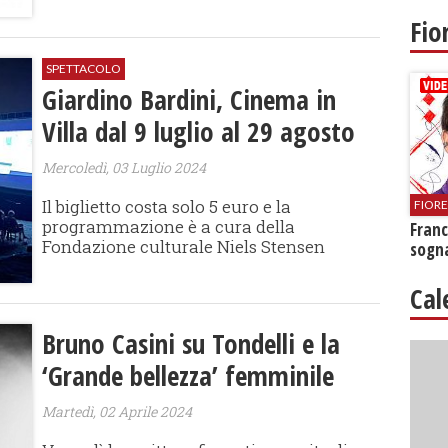
Fio
SPETTACOLO
Giardino Bardini, Cinema in
Villa dal 9 luglio al 29 agosto
Mercoledì, 03 Luglio 2024
Il biglietto costa solo 5 euro e la
FIOR
programmazione è a cura della
Franc
Fondazione culturale Niels Stensen
sogna
Cal
Bruno Casini su Tondelli e la
‘Grande bellezza’ femminile
Martedì, 02 Aprile 2024