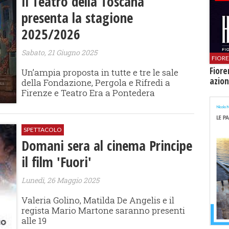
Il Teatro della Toscana
presenta la stagione
2025/2026
Sabato, 21 Giugno 2025
FIOR
Fiore
Un’ampia proposta in tutte e tre le sale
azion
della Fondazione, Pergola e Rifredi a
Firenze e Teatro Era a Pontedera
SPETTACOLO
​Domani sera al cinema Principe
il film 'Fuori'
Lunedì, 26 Maggio 2025
Valeria Golino, Matilda De Angelis e il
regista Mario Martone saranno presenti
alle 19