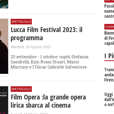
Psico
nume
centr
SPETTACOLO
GUID
Lucca Film Festival 2023: il
Bienn
programma
di Fi
capol
Martedì, 29 Agosto 2023
I P
23 settembre - 1 ottobre: ospiti Stefania
Sandrelli, Kim Rossi Stuart, Mario
Martone e l'Oscar Gabriele Salvatores
Tramv
anda
Firen
SPETTACOLO
Oggi 
Film Opera :la grande opera
dall'
lirica sbarca al cinema
o no