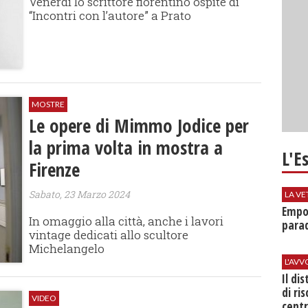
Venerdì lo scrittore fiorentino ospite di
“Incontri con l’autore” a Prato
MOSTRE
Le opere di Mimmo Jodice per
la prima volta in mostra a
L'E
Firenze
Sabato, 23 Marzo 2024
LA VE
Empol
In omaggio alla città, anche i lavori
parad
vintage dedicati allo scultore
Michelangelo
L'AV
Il di
di ri
VIDEO
centr