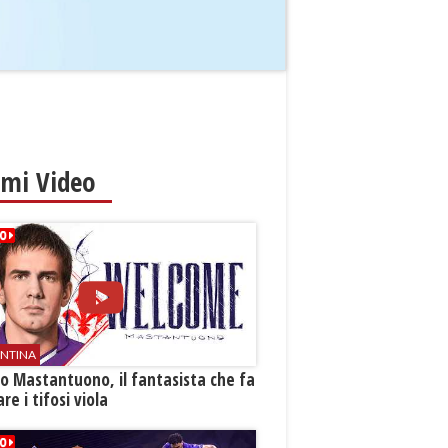
imi Video
ENTINA
o Mastantuono, il fantasista che fa
re i tifosi viola