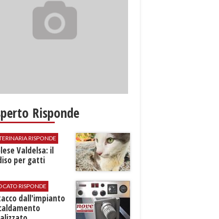
sperto Risponde
TERINARIA RISPONDE
ese Valdelsa: il
iso per gatti
VOCATO RISPONDE
stacco dall'impianto
scaldamento
alizzato