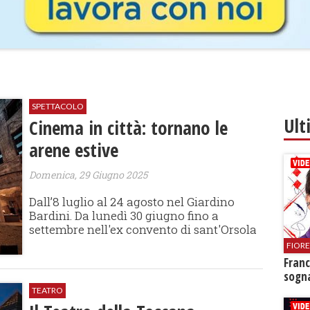
SPETTACOLO
Ult
Cinema in città: tornano le
arene estive
Domenica, 29 Giugno 2025
Dall’8 luglio al 24 agosto nel Giardino
Bardini. Da lunedì 30 giugno fino a
settembre nell'ex convento di sant'Orsola
FIOR
Franc
sogna
TEATRO