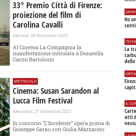
33° Premio Città di Firenze:
proiezione del film di
L'AMM
Ho un
Carolina Cavalli
centi
Martedì, 28 Novembre 2023
TECN
Al Cinema La Compagnia la
​La t
manifestazione intitolata a Donatella
carbu
Carmi Bartolozzi
dello
DIFES
Firen
SPETTACOLO
capit
Cinema: Susan Sarandon al
Lucca Film Festival
IL CO
Cart
Mercoledì, 27 Settembre 2023
atti 
nessu
In concorso "L'Incidente" opera prima di
Giuseppe Garau con Giulia Mazzarino
LA P