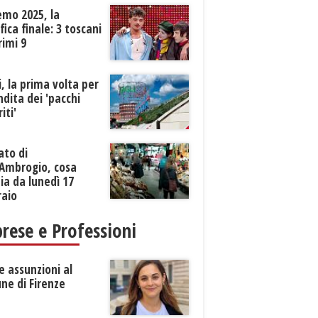
emo 2025, la
ifica finale: 3 toscani
rimi 9
li, la prima volta per
ndita dei 'pacchi
iti'
ato di
’Ambrogio, cosa
a da lunedì 17
raio
rese e Professioni
 assunzioni al
ne di Firenze