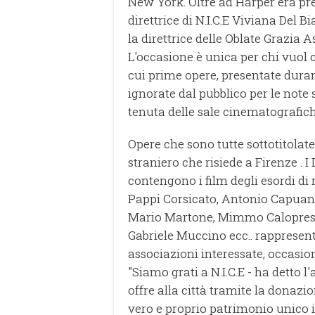
New York. Oltre ad Harper era pre
direttrice di N.I.C.E Viviana Del 
la direttrice delle Oblate Grazia A
L'occasione è unica per chi vuol 
cui prime opere, presentate durant
ignorate dal pubblico per le note s
tenuta delle sale cinematografich
Opere che sono tutte sottotitolate
straniero che risiede a Firenze . I
contengono i film degli esordi di
Pappi Corsicato, Antonio Capuano
Mario Martone, Mimmo Caloprest
Gabriele Muccino ecc.. rappresenta
associazioni interessate, occasio
"Siamo grati a N.I.C.E - ha detto 
offre alla città tramite la donazio
vero e proprio patrimonio unico in