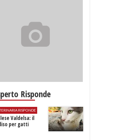
sperto Risponde
TERINARIA RISPONDE
ese Valdelsa: il
iso per gatti