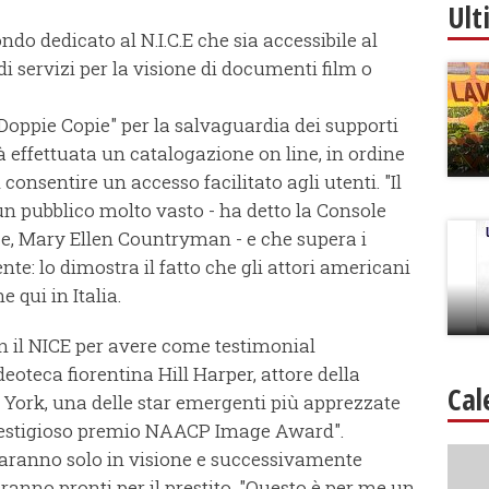
Ult
ondo dedicato al N.I.C.E che sia accessibile al
di servizi per la visione di documenti film o
"Doppie Copie" per la salvaguardia dei supporti
rà effettuata un catalogazione on line, in ordine
di consentire un accesso facilitato agli utenti. "Il
n pubblico molto vasto - ha detto la Console
nze, Mary Ellen Countryman - e che supera i
te: lo dimostra il fatto che gli attori americani
 qui in Italia.
on il NICE per avere come testimonial
eoteca fiorentina Hill Harper, attore della
Cal
 York, una delle star emergenti più apprezzate
l prestigioso premio NAACP Image Award".
aranno solo in visione e successivamente
ranno pronti per il prestito. "Questo è per me un