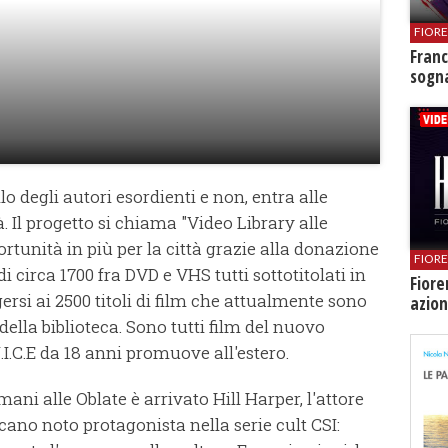
FIOR
Franc
sogna
o degli autori esordienti e non, entra alle
tà. Il progetto si chiama "Video Library alle
rtunità in più per la città grazie alla donazione
FIOR
di circa 1700 fra DVD e VHS tutti sottotitolati in
Fiore
si ai 2500 titoli di film che attualmente sono
azion
ella biblioteca. Sono tutti film del nuovo
N.I.C.E da 18 anni promuove all'estero.
ni alle Oblate è arrivato Hill Harper, l'attore
ano noto protagonista nella serie cult CSI: