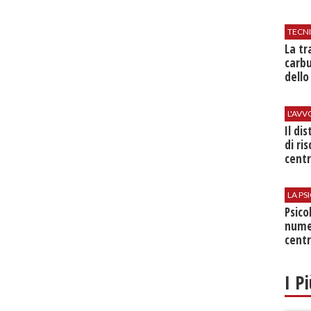
TECN
​La t
carbu
dello
L'AV
Il di
di ri
centr
LA P
Psico
nume
centr
I P