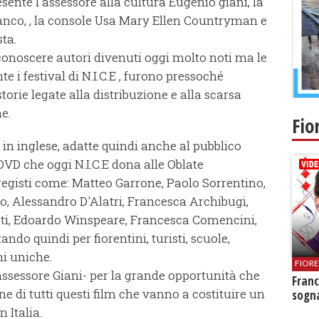
sente l'assessore alla cultura Eugenio giani, la
Bianco, , la console Usa Mary Ellen Countryman e
sta.
conoscere autori divenuti oggi molto noti ma le
e i festival di N.I.C.E , furono pressoché
torie legate alla distribuzione e alla scarsa
e.
Fio
 in inglese, adatte quindi anche al pubblico
 DVD che oggi N.I.C.E dona alle Oblate
 registi come: Matteo Garrone, Paolo Sorrentino,
, Alessandro D'Alatri, Francesca Archibugi,
i, Edoardo Winspeare, Francesca Comencini,
ndo quindi per fiorentini, turisti, scuole,
ni uniche.
FIOR
l'assessore Giani- per la grande opportunità che
Franc
ne di tutti questi film che vanno a costituire un
sogna
 Italia.