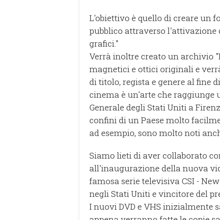
L'obiettivo è quello di creare un f
pubblico attraverso l'attivazione 
grafici."
Verrà inoltre creato un archivio 
magnetici e ottici originali e ver
di titolo, regista e genere al fine 
cinema è un'arte che raggiunge u
Generale degli Stati Uniti a Fire
confini di un Paese molto facilmen
ad esempio, sono molto noti anche
Siamo lieti di aver collaborato c
all'inaugurazione della nuova vid
famosa serie televisiva CSI - New
negli Stati Uniti e vincitore de
I nuovi DVD e VHS inizialmente s
appena verranno fatte le copie sa