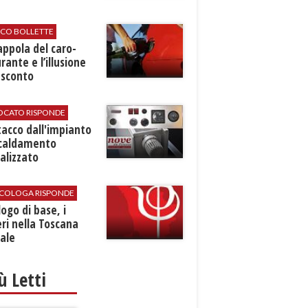
ICO BOLLETTE
rappola del caro-
rante e l’illusione
 sconto
VOCATO RISPONDE
stacco dall'impianto
scaldamento
alizzato
SICOLOGA RISPONDE
logo di base, i
ri nella Toscana
ale
iù Letti