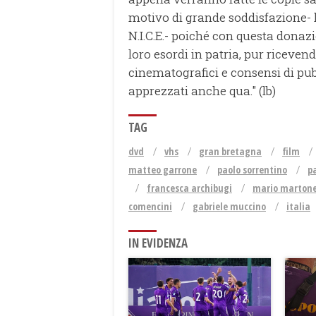
motivo di grande soddisfazione- h
N.I.C.E.- poiché con questa donazi
loro esordi in patria, pur riceven
cinematografici e consensi di pubb
apprezzati anche qua." (lb)
TAG
dvd
vhs
gran bretagna
film
matteo garrone
paolo sorrentino
p
francesca archibugi
mario marton
comencini
gabriele muccino
italia
IN EVIDENZA