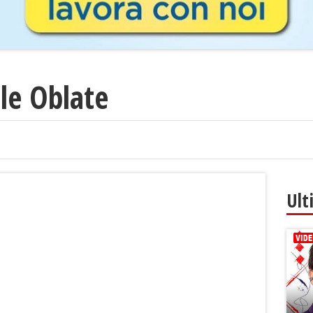
lle Oblate
Ult