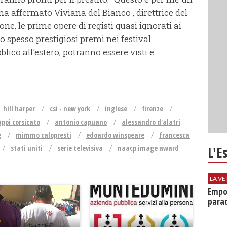
a affermato Viviana del Bianco , direttrice del
one, le prime opere di registi quasi ignorati ai
do spesso prestigiosi premi nei festival
lico all'estero, potranno essere visti e
hill harper
csi - new york
inglese
firenze
appi corsicato
antonio capuano
alessandro d'alatri
e
mimmo calopresti
edoardo winspeare
francesca
L'E
stati uniti
serie televisiva
naacp image award
LA VE
Empol
parad