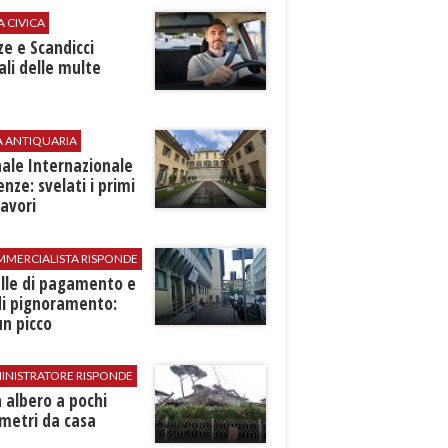
A CIVICA
ze e Scandicci
ali delle multe
A ANTIQUARIA
ale Internazionale
renze: svelati i primi
avori
MMERCIALISTA RISPONDE
elle di pagamento e
di pignoramento:
n picco
INISTRATORE RISPONDE
 albero a pochi
metri da casa