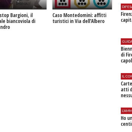
DIFES
Firen
Caso Montedomini: affitti
stop Bargioni, il
capit
turistici in Via dell’Albero
le biancoviola di
andro
GUID
Bienn
di Fi
capol
IL CO
Cart
atti 
nessu
L'AMM
Ho un
centi