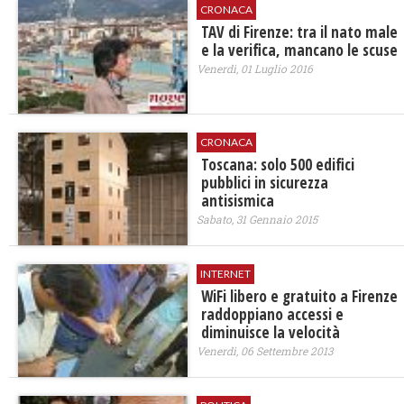
CRONACA
TAV di Firenze: tra il nato male
e la verifica, mancano le scuse
Venerdì, 01 Luglio 2016
CRONACA
Toscana: solo 500 edifici
pubblici in sicurezza
antisismica
Sabato, 31 Gennaio 2015
INTERNET
WiFi libero e gratuito a Firenze
raddoppiano accessi e
diminuisce la velocità
Venerdì, 06 Settembre 2013