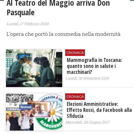
Al Teatro del Maggio arriva Don
Pasquale
Lunedì, 17 Febbraio 2020
L'opera che portò la commedia nella modernità
CRONACA
Mammografia in Toscana:
quanto sono in salute i
macchinari?
Lunedì, 30 Settembre 2019
CRONACA
Elezioni Amministrative:
Effetto Rossi, da Facebook alla
Sfiducia
Mercoledì, 28 Giugno 2017