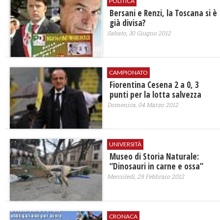
POLITICA
Bersani e Renzi, la Toscana si è
già divisa?
Sabato, 30 Giugno 2012
CAMPIONATO
Fiorentina Cesena 2 a 0, 3
punti per la lotta salvezza
Domenica, 04 Marzo 2012
UNIVERSITÀ
Museo di Storia Naturale:
“Dinosauri in carne e ossa”
Mercoledì, 29 Febbraio 2012
CRONACA