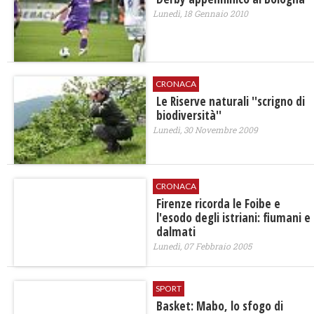
Lunedì, 18 Gennaio 2010
CRONACA
Le Riserve naturali ''scrigno di
biodiversità''
Lunedì, 30 Novembre 2009
CRONACA
Firenze ricorda le Foibe e
l'esodo degli istriani: fiumani e
dalmati
Lunedì, 07 Febbraio 2005
SPORT
Basket: Mabo, lo sfogo di