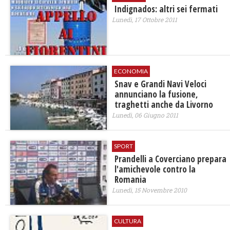
Indignados: altri sei fermati
Lunedì, 17 Ottobre 2011
ECONOMIA
Snav e Grandi Navi Veloci
annunciano la fusione,
traghetti anche da Livorno
Lunedì, 06 Giugno 2011
SPORT
Prandelli a Coverciano prepara
l'amichevole contro la
Romania
Lunedì, 15 Novembre 2010
CULTURA