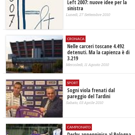
Left 2007: nuove idee per la
sinistra
Lunedì, 27 Settembre 2010
CRONACA
Nelle carceri toscane 4.492
detenuti. Ma la capienza è di
3.219
Mercoledì, 11 Agosto 2010
SPORT
Sogni viola frenati dal
pareggio del Tardini
Sabato, 03 Aprile 2010
CAMPIONATO
Derby appenninico al Bologna