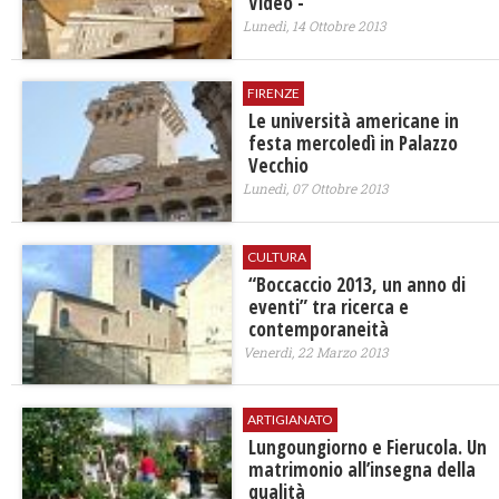
Video -
Lunedì, 14 Ottobre 2013
FIRENZE
Le università americane in
festa mercoledì in Palazzo
Vecchio
Lunedì, 07 Ottobre 2013
CULTURA
“Boccaccio 2013, un anno di
eventi” tra ricerca e
contemporaneità
Venerdì, 22 Marzo 2013
ARTIGIANATO
Lungoungiorno e Fierucola. Un
matrimonio all’insegna della
qualità