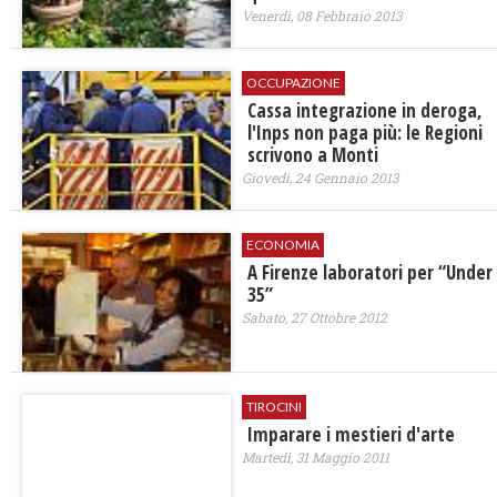
Venerdì, 08 Febbraio 2013
OCCUPAZIONE
Cassa integrazione in deroga,
l'Inps non paga più: le Regioni
scrivono a Monti
Giovedì, 24 Gennaio 2013
ECONOMIA
A Firenze laboratori per “Under
35”
Sabato, 27 Ottobre 2012
TIROCINI
Imparare i mestieri d'arte
Martedì, 31 Maggio 2011