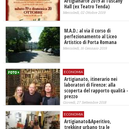
Artigianarte 2019 al Tuscany
Hall (ex Teatro Tenda)
Mercoledì, 02 Ottobre 2019
M.A.D.: al via il corso di
perfezionamento al Liceo
Artistico di Porta Romana
Mercoledì, 16 Gennaio 2019
ECONOMIA
Artigianato, itinerario nei
laboratori di Firenze: alla
scoperta del rapporto qualità -
prezzo
Giovedì, 27 Settembre 2018
ECONOMIA
Artigianato&Aperitivo,
trekking urbano tra le