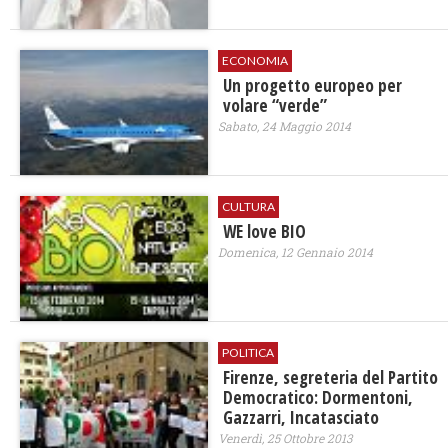
ECONOMIA
Un progetto europeo per
volare “verde”
Sabato, 24 Maggio 2014
CULTURA
WE love BIO
Domenica, 12 Gennaio 2014
POLITICA
Firenze, segreteria del Partito
Democratico: Dormentoni,
Gazzarri, Incatasciato
Venerdì, 25 Ottobre 2013