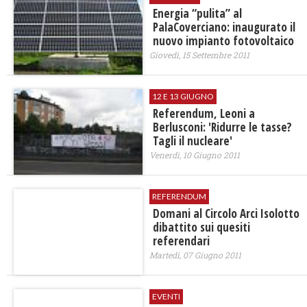
Energia “pulita” al
PalaCoverciano: inaugurato il
nuovo impianto fotovoltaico
Giovedì, 15 Settembre 2011
12 E 13 GIUGNO
Referendum, Leoni a
Berlusconi: 'Ridurre le tasse?
Tagli il nucleare'
Venerdì, 10 Giugno 2011
REFERENDUM
Domani al Circolo Arci Isolotto
dibattito sui quesiti
referendari
Martedì, 07 Giugno 2011
EVENTI