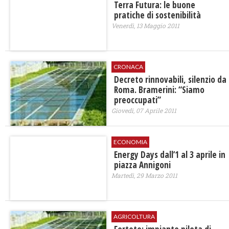
Terra Futura: le buone
pratiche di sostenibilità
Venerdì, 13 Maggio 2011
CRONACA
Decreto rinnovabili, silenzio da
Roma. Bramerini: “Siamo
preoccupati”
Giovedì, 07 Aprile 2011
ECONOMIA
Energy Days dall’1 al 3 aprile in
piazza Annigoni
Martedì, 29 Marzo 2011
AGRICOLTURA