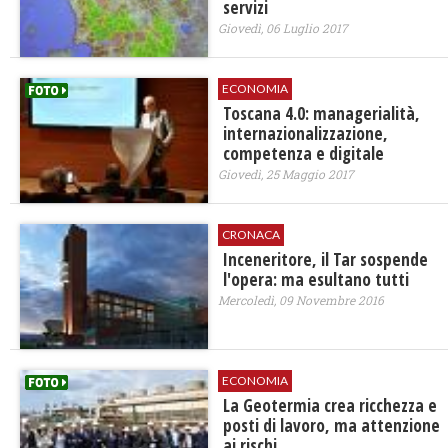
servizi
Giovedì, 06 Luglio 2017
ECONOMIA
Toscana 4.0: managerialità,
internazionalizzazione,
competenza e digitale
Giovedì, 25 Maggio 2017
CRONACA
Inceneritore, il Tar sospende
l'opera: ma esultano tutti
Mercoledì, 09 Novembre 2016
ECONOMIA
La Geotermia crea ricchezza e
posti di lavoro, ma attenzione
ai rischi