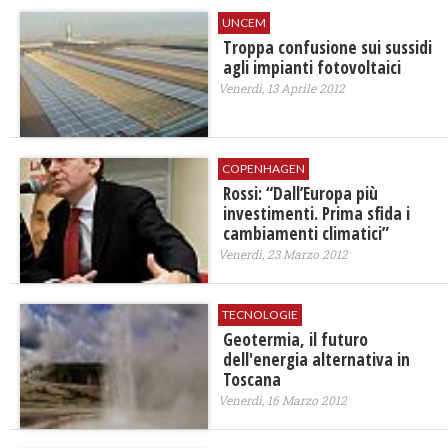
UNCEM
Troppa confusione sui sussidi
agli impianti fotovoltaici
Venerdì, 13 Aprile 2012
COPENHAGEN
Rossi: “Dall’Europa più
investimenti. Prima sfida i
cambiamenti climatici”
Venerdì, 23 Marzo 2012
TECNOLOGIE
Geotermia, il futuro
dell'energia alternativa in
Toscana
Venerdì, 16 Marzo 2012