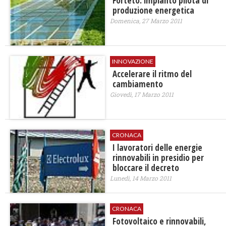
Forteto: impianto pilota di
produzione energetica
Domenica, 27 Marzo 2011
INNOVAZIONE
Accelerare il ritmo del
cambiamento
Giovedì, 17 Marzo 2011
CRONACA
I lavoratori delle energie
rinnovabili in presidio per
bloccare il decreto
Lunedì, 14 Marzo 2011
CRONACA
Fotovoltaico e rinnovabili,