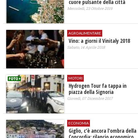
cuore pulsante della città
Mercoledì, 23 Ottobre 2019
AGROALIMENTARE
Vino: a giorni il Vinitaly 2018
Sabato, 14 Aprile 2018
MOTORI
Hydrogen Tour fa tappa in
piazza della Signoria
Giovedì, 07 Dicembre 2017
ECONOMIA
​Giglio, c'è ancora l'ombra della
Concordia: rilancio economico