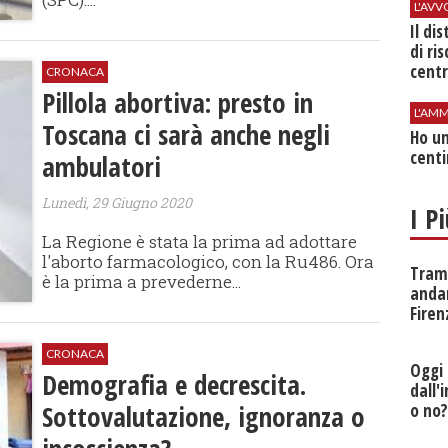
L'AV
Il di
di ri
centr
CRONACA
Pillola abortiva: presto in
L'AMM
Toscana ci sarà anche negli
Ho un
centi
ambulatori
Lunedì, 29 Giugno 2020
I P
La Regione è stata la prima ad adottare
l'aborto farmacologico, con la Ru486. Ora
Tramv
è la prima a prevederne...
anda
Firen
CRONACA
Oggi 
Demografia e decrescita.
dall'
Sottovalutazione, ignoranza o
o no