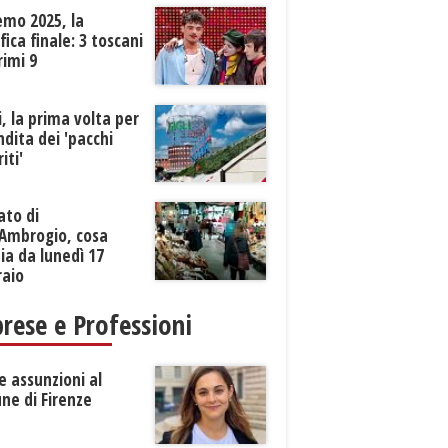
emo 2025, la
ifica finale: 3 toscani
rimi 9
li, la prima volta per
ndita dei 'pacchi
iti'
ato di
’Ambrogio, cosa
a da lunedì 17
raio
rese e Professioni
 assunzioni al
ne di Firenze