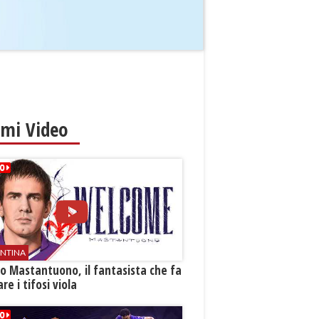
imi Video
ENTINA
o Mastantuono, il fantasista che fa
re i tifosi viola