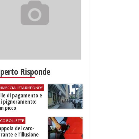
sperto Risponde
MMERCIALISTA RISPONDE
elle di pagamento e
di pignoramento:
n picco
ICO BOLLETTE
rappola del caro-
rante e l’illusione