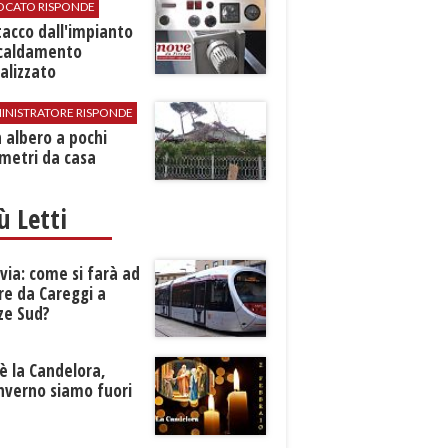
VOCATO RISPONDE
stacco dall'impianto
scaldamento
alizzato
INISTRATORE RISPONDE
 albero a pochi
metri da casa
iù Letti
ia: come si farà ad
re da Careggi a
ze Sud?
è la Candelora,
inverno siamo fuori
?