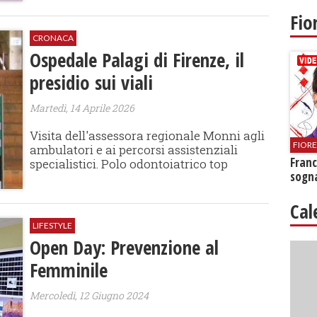
Fio
CRONACA
Ospedale Palagi di Firenze, il
presidio sui viali
Martedì, 14 Aprile 2026
Visita dell'assessora regionale Monni agli
FIOR
ambulatori e ai percorsi assistenziali
Franc
specialistici. Polo odontoiatrico top
sogna
Cal
LIFESTYLE
Open Day: Prevenzione al
Femminile
Mercoledì, 12 Giugno 2024