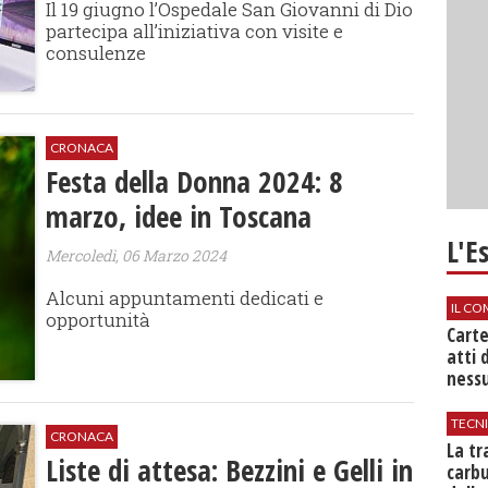
Il 19 giugno l’Ospedale San Giovanni di Dio
partecipa all’iniziativa con visite e
consulenze
CRONACA
Festa della Donna 2024: 8
marzo, idee in Toscana
L'E
Mercoledì, 06 Marzo 2024
Alcuni appuntamenti dedicati e
IL CO
opportunità
Cart
atti 
nessu
TECN
CRONACA
​La t
Liste di attesa: Bezzini e Gelli in
carbu