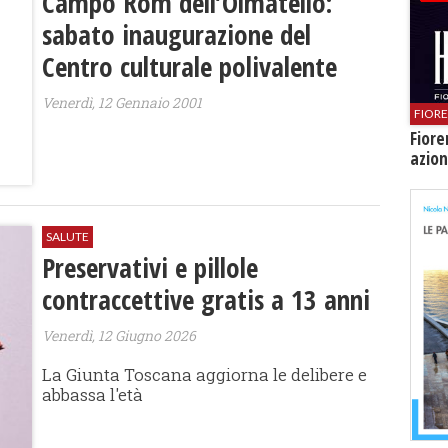
Campo Rom dell’Olmatello:
sabato inaugurazione del
Centro culturale polivalente
Venerdì, 12 Gennaio 2001
FIOR
Fiore
azion
SALUTE
Preservativi e pillole
contraccettive gratis a 13 anni
Venerdì, 12 Giugno 2026
La Giunta Toscana aggiorna le delibere e
abbassa l'età