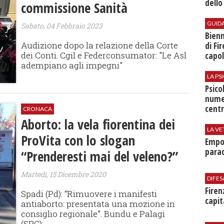
dello
commissione Sanità
GUID
Sabato, 04 Febbraio 2023
Bienn
Audizione dopo la relazione della Corte
di Fi
dei Conti. Cgil e Federconsumator: "Le Asl
capol
adempiano agli impegni"
LA P
Psico
nume
centr
CRONACA
Aborto: la vela fiorentina dei
LA VE
ProVita con lo slogan
Empol
parad
“Prenderesti mai del veleno?”
Martedì, 15 Dicembre 2020
DIFES
Firen
Spadi (Pd): “Rimuovere i manifesti
capit
antiaborto: presentata una mozione in
consiglio regionale”. Bundu e Palagi
(SPC):...