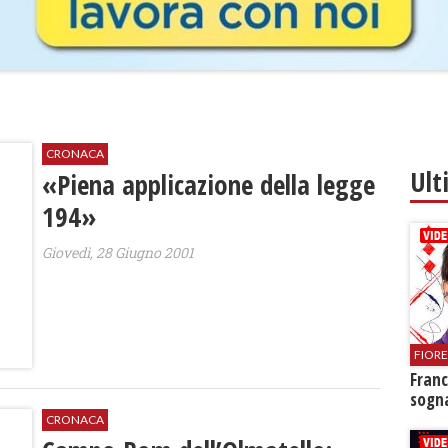
CRONACA
Ult
«Piena applicazione della legge
194»
Giovedì, 28 Giugno 2001
FIOR
Franc
sogna
CRONACA