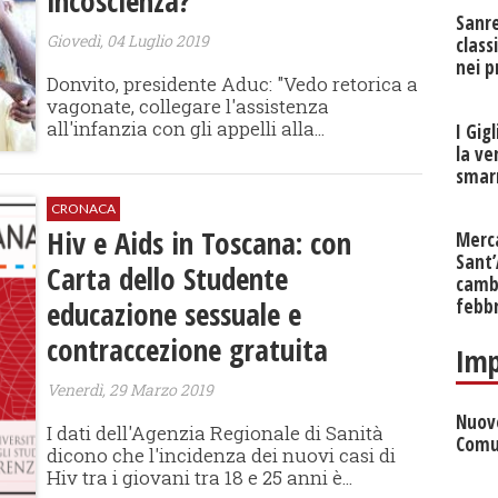
incoscienza?
Sanr
Giovedì, 04 Luglio 2019
class
nei p
Donvito, presidente Aduc: "Vedo retorica a
vagonate, collegare l'assistenza
all'infanzia con gli appelli alla...
I Gig
la ve
smarr
CRONACA
Hiv e Aids in Toscana: con
Merc
Sant
Carta dello Studente
cambi
educazione sessuale e
febb
contraccezione gratuita
Imp
Venerdì, 29 Marzo 2019
Nuove
I dati dell'Agenzia Regionale di Sanità
Comu
dicono che l'incidenza dei nuovi casi di
Hiv tra i giovani tra 18 e 25 anni è...