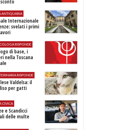
 sconto
A ANTIQUARIA
ale Internazionale
renze: svelati i primi
avori
SICOLOGA RISPONDE
logo di base, i
ri nella Toscana
ale
TERINARIA RISPONDE
ese Valdelsa: il
iso per gatti
A CIVICA
ze e Scandicci
ali delle multe