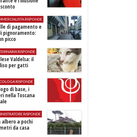
rante e l’illusione
 sconto
MMERCIALISTA RISPONDE
elle di pagamento e
di pignoramento:
n picco
TERINARIA RISPONDE
ese Valdelsa: il
iso per gatti
SICOLOGA RISPONDE
logo di base, i
ri nella Toscana
ale
INISTRATORE RISPONDE
 albero a pochi
metri da casa