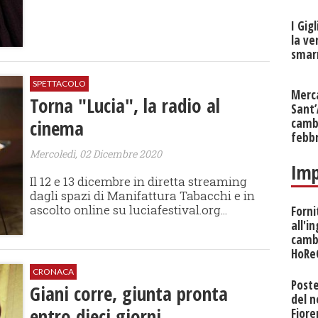
I Gig
la ve
smarr
SPETTACOLO
Merc
Torna "Lucia", la radio al
Sant
cinema
cambi
febb
Mercoledì, 02 Dicembre 2020
Imp
Il 12 e 13 dicembre in diretta streaming
dagli spazi di Manifattura Tabacchi e in
ascolto online su luciafestival.org...
Forni
all'i
camb
HoRe
CRONACA
Poste
Giani corre, giunta pronta
del 
entro dieci giorni
Fiore