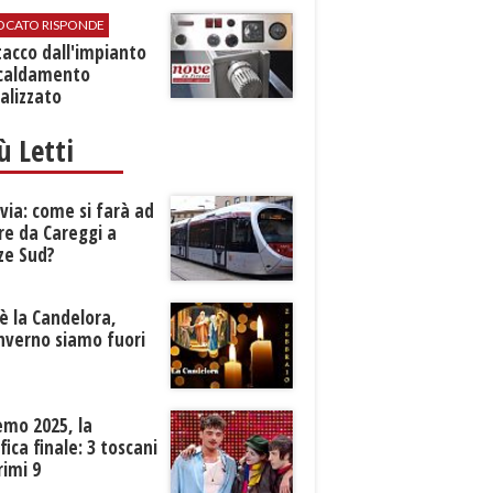
VOCATO RISPONDE
stacco dall'impianto
scaldamento
alizzato
iù Letti
ia: come si farà ad
re da Careggi a
ze Sud?
è la Candelora,
inverno siamo fuori
?
emo 2025, la
ifica finale: 3 toscani
rimi 9