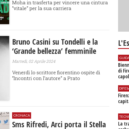
Moha in trasferta per vincere una cintura
“vitale” per la sua carriera
Bruno Casini su Tondelli e la
L'E
‘Grande bellezza’ femminile
GUID
Martedì, 02 Aprile 2024
Bienn
di Fi
Venerdì lo scrittore fiorentino ospite di
capol
“Incontri con l’autore” a Prato
DIFES
Firen
capit
CRONACA
TECN
Sms Rifredi, Arci porta il Stella
​La t