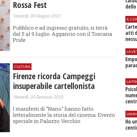
carbu
Rossa Fest
dello
Venerdì, 30 Giugno 2023
IL CO
Cart
Pubblico e ad ingresso gratuito, si terrà
atti 
dal 5 al 9 luglio. Aggancio con il Toscana
nessu
Pride
LA VE
Empol
parad
CULTURA
Firenze ricorda Campeggi
LA P
insuperabile cartellonista
Psico
nume
Venerdì, 20 Gennaio 2023
centr
I manifesti di "Nano" hanno fatto
letteralmente la storia del cinema. Evento
L'AMM
speciale in Palazzo Vecchio
Ho un
centi