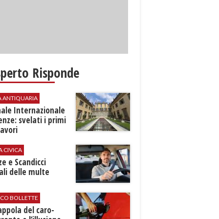
sperto Risponde
A ANTIQUARIA
ale Internazionale
renze: svelati i primi
avori
A CIVICA
ze e Scandicci
ali delle multe
ICO BOLLETTE
rappola del caro-