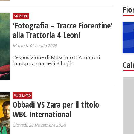
Fio
MOSTRE
'Fotografia – Tracce Fiorentine'
alla Trattoria 4 Leoni
Martedì, 01 Luglio 2025
L’esposizione di Massimo D'Amato si
Cal
inaugura martedì 8 luglio
PUGILATO
Obbadi VS Zara per il titolo
WBC International
Giovedì, 28 Novembre 2024