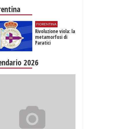
rentina
FIORENTINA
​Rivoluzione viola: la
metamorfosi di
Paratici
endario 2026