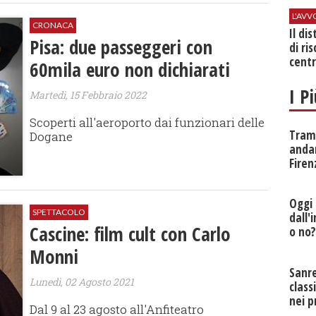
L'AV
CRONACA
Il di
Pisa: due passeggeri con
di ri
centr
60mila euro non dichiarati
I P
Martedì, 15 Febbraio 2022
Scoperti all'aeroporto dai funzionari delle
Tramv
Dogane
anda
Firen
Oggi 
SPETTACOLO
dall'
Cascine: film cult con Carlo
o no
Monni
Sanr
Lunedì, 02 Agosto 2021
class
nei p
Dal 9 al 23 agosto all'Anfiteatro