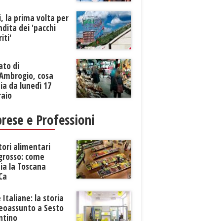
li, la prima volta per
ndita dei 'pacchi
iti'
ato di
’Ambrogio, cosa
a da lunedì 17
raio
rese e Professioni
tori alimentari
ngrosso: come
ia la Toscana
Ca
 Italiane: la storia
neoassunto a Sesto
ntino