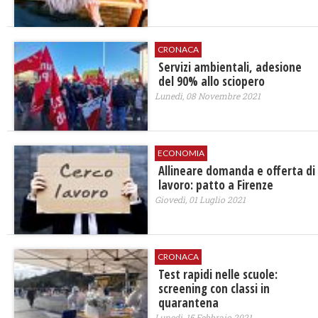
CRONACA
​Servizi ambientali, adesione
del 90% allo sciopero
Lunedì, 08 Novembre 2021
ECONOMIA
Allineare domanda e offerta di
lavoro: patto a Firenze
Giovedì, 01 Luglio 2021
CRONACA
Test rapidi nelle scuole:
screening con classi in
quarantena
Lunedì, 15 Febbraio 2021