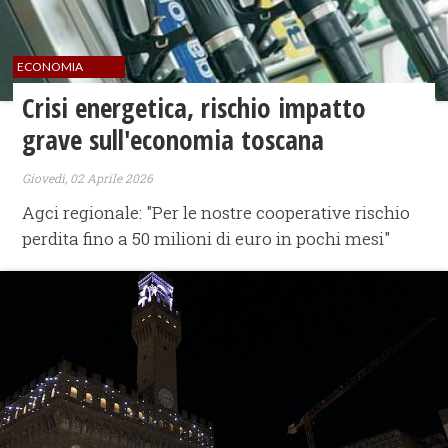
ECONOMIA
Crisi energetica, rischio impatto
grave sull'economia toscana
Giovedì, 02 Aprile 2026
Agci regionale: "Per le nostre cooperative rischio
perdita fino a 50 milioni di euro in pochi mesi"