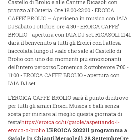
Castello di Brolio e alle Cantine Ricasoli con
pranzo all’Osteria. Ore 18:00-23:00 - EROICA
CAFFE’ BROLIO – Apericena in musica con IAIA
DJSabato 1 ottobre: ore 4:30 - EROICA CAFFE’
BROLIO - apertura con IAIA DJ set. RICASOLI 1141
darà il benvenuto a tutti gli Eroici con l’attesa
fiaccolata lungo il viale che sale al Castello di
Brolio con uno dei momenti più emozionanti
dell’intero percorso.Domenica 2 ottobre:ore 7:00 -
11:00 - EROICA CAFFE’ BROLIO - apertura con
IAIA DJ set.
L’EROICA CAFFE’ BROLIO sarà il punto di ritrovo
per tutti gli amici Eroici. Musica e balli senza
sosta per iniziare al meglio questa giornata di
festa!
https://eroica.cc/it/gaiole/aspettando-l-
eroica-a-brolio
L’EROICA 2022
Il programma a
Gaiole in Chianti
Mercoledì 28 Settembre
Ore