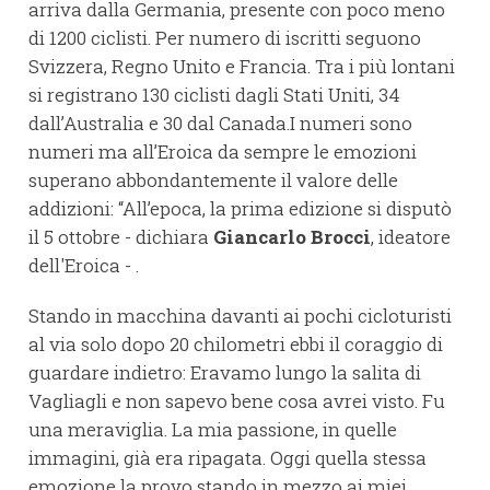
arriva dalla Germania, presente con poco meno
di 1200 ciclisti. Per numero di iscritti seguono
Svizzera, Regno Unito e Francia. Tra i più lontani
si registrano 130 ciclisti dagli Stati Uniti, 34
dall’Australia e 30 dal Canada.I numeri sono
numeri ma all’Eroica da sempre le emozioni
superano abbondantemente il valore delle
addizioni: “All’epoca, la prima edizione si disputò
il 5 ottobre - dichiara
Giancarlo Brocci
, ideatore
dell'Eroica - .
Stando in macchina davanti ai pochi cicloturisti
al via solo dopo 20 chilometri ebbi il coraggio di
guardare indietro: Eravamo lungo la salita di
Vagliagli e non sapevo bene cosa avrei visto. Fu
una meraviglia. La mia passione, in quelle
immagini, già era ripagata. Oggi quella stessa
emozione la provo stando in mezzo ai miei