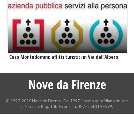
Caso Montedomini: affitti turistici in Via dell’Albero
Nove da Firenze
© 1997-2026 Nove da Firenze. Dal 1997 il primo quotidiano on line
di Firenze. Reg. Trib. Firenze n. 4877 del 31/03/99.