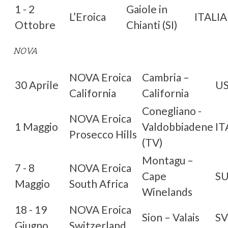
1 - 2
Gaiole in
L’Eroica
ITALIA
Ottobre
Chianti (SI)
NOVA
NOVA Eroica
Cambria –
30 Aprile
U
California
California
Conegliano -
NOVA Eroica
1 Maggio
Valdobbiadene
IT
Prosecco Hills
(TV)
Montagu –
7 - 8
NOVA Eroica
Cape
S
Maggio
South Africa
Winelands
18 - 19
NOVA Eroica
Sion – Valais
SV
Giugno
Switzerland