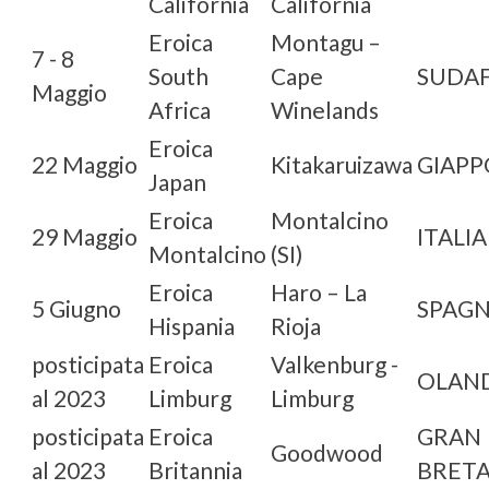
California
California
Eroica
Montagu –
7 - 8
South
Cape
SUDAF
Maggio
Africa
Winelands
Eroica
22 Maggio
Kitakaruizawa
GIAP
Japan
Eroica
Montalcino
29 Maggio
ITALIA
Montalcino
(SI)
Eroica
Haro – La
5 Giugno
SPAG
Hispania
Rioja
posticipata
Eroica
Valkenburg -
OLAN
al 2023
Limburg
Limburg
posticipata
Eroica
GRAN
Goodwood
al 2023
Britannia
BRET