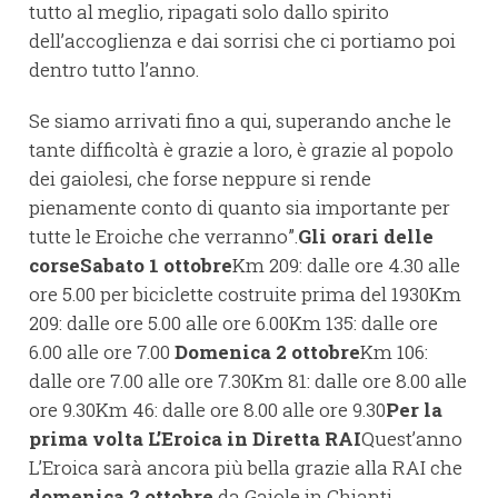
tutto al meglio, ripagati solo dallo spirito
dell’accoglienza e dai sorrisi che ci portiamo poi
dentro tutto l’anno.
Se siamo arrivati fino a qui, superando anche le
tante difficoltà è grazie a loro, è grazie al popolo
dei gaiolesi, che forse neppure si rende
pienamente conto di quanto sia importante per
tutte le Eroiche che verranno”.
Gli orari delle
corse
Sabato 1 ottobre
Km 209: dalle ore 4.30 alle
ore 5.00 per biciclette costruite prima del 1930Km
209: dalle ore 5.00 alle ore 6.00Km 135: dalle ore
6.00 alle ore 7.00
Domenica 2 ottobre
Km 106:
dalle ore 7.00 alle ore 7.30Km 81: dalle ore 8.00 alle
ore 9.30Km 46: dalle ore 8.00 alle ore 9.30
Per la
prima volta L’Eroica in Diretta RAI
Quest’anno
L’Eroica sarà ancora più bella grazie alla RAI che
domenica 2 ottobre
da Gaiole in Chianti