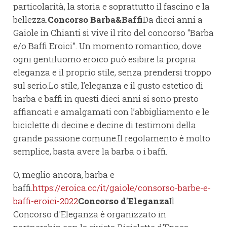
particolarità, la storia e soprattutto il fascino e la
bellezza.
Concorso Barba&Baffi
Da dieci anni a
Gaiole in Chianti si vive il rito del concorso “Barba
e/o Baffi Eroici”. Un momento romantico, dove
ogni gentiluomo eroico può esibire la propria
eleganza e il proprio stile, senza prendersi troppo
sul serio.Lo stile, l’eleganza e il gusto estetico di
barba e baffi in questi dieci anni si sono presto
affiancati e amalgamati con l’abbigliamento e le
biciclette di decine e decine di testimoni della
grande passione comune.Il regolamento è molto
semplice, basta avere la barba o i baffi.
O, meglio ancora, barba e
baffi.
https://eroica.cc/it/gaiole/consorso-barbe-e-
baffi-eroici-2022
Concorso d'Eleganza
Il
Concorso d'Eleganza è organizzato in