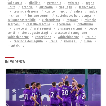
val d'orcia
ribollita
germania
svizzera
regno
unito
francia
australia
vagliagli
franco rossi
provincia di siena
confcommercio
calice
radda
in chianti
luciano berruti
castelnuovo berardenga
sviluppo sostenibile
cicloturismo
repower
michele
scarponi
castello di brolio
apericena
ciclofficina
gino cervi
crete senesi
giuseppe saronni
beppe
conti
pier augusto stagi
prosecco di conegliano-
valdobbiadene
conegliano
valdobbiadene
italia 7
provincia dell'aquila
italia
rheingau
siena
montalcino
IN EVIDENZA