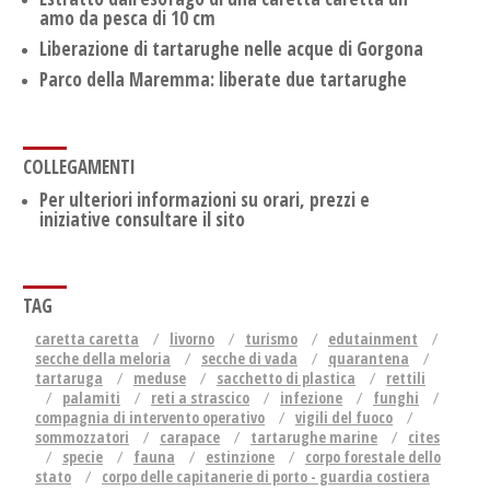
amo da pesca di 10 cm
Liberazione di tartarughe nelle acque di Gorgona
Parco della Maremma: liberate due tartarughe
COLLEGAMENTI
Per ulteriori informazioni su orari, prezzi e
iniziative consultare il sito
TAG
caretta caretta
livorno
turismo
edutainment
secche della meloria
secche di vada
quarantena
tartaruga
meduse
sacchetto di plastica
rettili
palamiti
reti a strascico
infezione
funghi
compagnia di intervento operativo
vigili del fuoco
sommozzatori
carapace
tartarughe marine
cites
specie
fauna
estinzione
corpo forestale dello
stato
corpo delle capitanerie di porto - guardia costiera