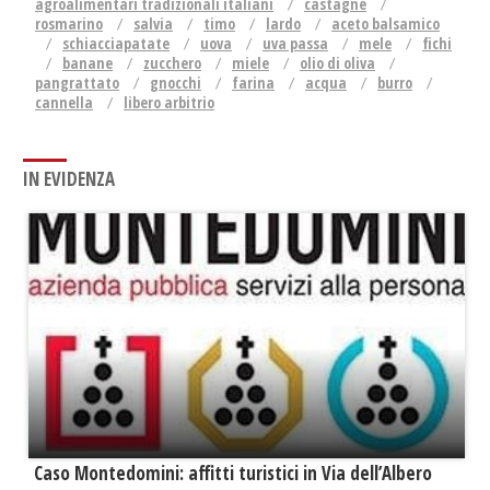
agroalimentari tradizionali italiani
castagne
rosmarino
salvia
timo
lardo
aceto balsamico
schiacciapatate
uova
uva passa
mele
fichi
banane
zucchero
miele
olio di oliva
pangrattato
gnocchi
farina
acqua
burro
cannella
libero arbitrio
IN EVIDENZA
Caso Montedomini: affitti turistici in Via dell’Albero