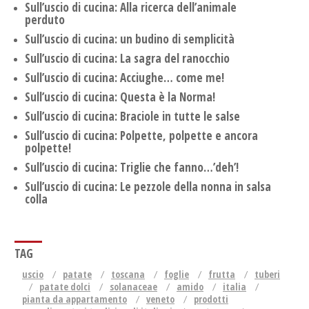
Sull’uscio di cucina: Alla ricerca dell’animale
perduto
Sull’uscio di cucina: un budino di semplicità
Sull’uscio di cucina: La sagra del ranocchio
Sull’uscio di cucina: Acciughe… come me!
Sull’uscio di cucina: Questa è la Norma!
Sull’uscio di cucina: Braciole in tutte le salse
Sull’uscio di cucina: Polpette, polpette e ancora
polpette!
Sull’uscio di cucina: Triglie che fanno…’deh’!
Sull’uscio di cucina: Le pezzole della nonna in salsa
colla
TAG
uscio
patate
toscana
foglie
frutta
tuberi
patate dolci
solanaceae
amido
italia
pianta da appartamento
veneto
prodotti