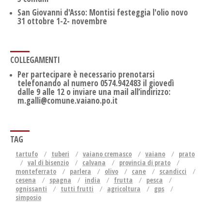
San Giovanni d'Asso: Montisi festeggia l'olio novo
31 ottobre 1-2- novembre
COLLEGAMENTI
Per partecipare è necessario prenotarsi
telefonando al numero 0574.942483 il giovedì
dalle 9 alle 12 o inviare una mail all’indirizzo:
m.galli@comune.vaiano.po.it
TAG
tartufo
tuberi
vaiano cremasco
vaiano
prato
val di bisenzio
calvana
provincia di prato
monteferrato
parlera
olivo
cane
scandicci
cesena
spagna
india
frutta
pesca
ognissanti
tutti frutti
agricoltura
gps
simposio