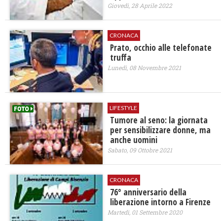
Giovedì, 28 Aprile 2022
CRONACA
Prato, occhio alle telefonate
truffa
Lunedì, 08 Novembre 2021
LIFESTYLE
Tumore al seno: la giornata
per sensibilizzare donne, ma
anche uomini
Sabato, 09 Ottobre 2021
CRONACA
76° anniversario della
liberazione intorno a Firenze
Martedì, 01 Settembre 2020