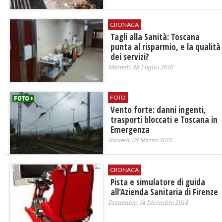
CRONACA
​Tagli alla Sanità: Toscana
punta al risparmio, e la qualità
dei servizi?
Martedì, 28 Luglio 2015
FOTO
Vento forte: danni ingenti,
trasporti bloccati e Toscana in
Emergenza
Giovedì, 05 Marzo 2015
CRONACA
Pista e simulatore di guida
all'Azienda Sanitaria di Firenze
Domenica, 14 Dicembre 2014