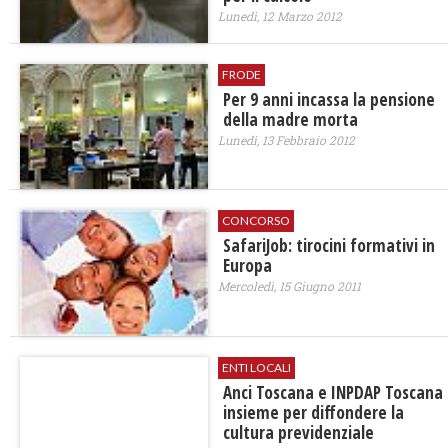
Lunedì, 12 Marzo 2012
FRODE
Per 9 anni incassa la pensione
della madre morta
Lunedì, 13 Febbraio 2012
CONCORSO
SafariJob: tirocini formativi in
Europa
Mercoledì, 15 Giugno 2011
ENTI LOCALI
Anci Toscana e INPDAP Toscana
insieme per diffondere la
cultura previdenziale