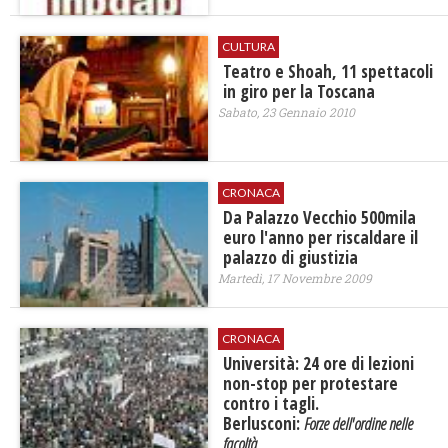
CULTURA
Teatro e Shoah, 11 spettacoli
in giro per la Toscana
Sabato, 23 Gennaio 2010
CRONACA
Da Palazzo Vecchio 500mila
euro l'anno per riscaldare il
palazzo di giustizia
Martedì, 17 Novembre 2009
CRONACA
Università: 24 ore di lezioni
non-stop per protestare
contro i tagli.
Berlusconi:
Forze dell'ordine nelle
facoltà