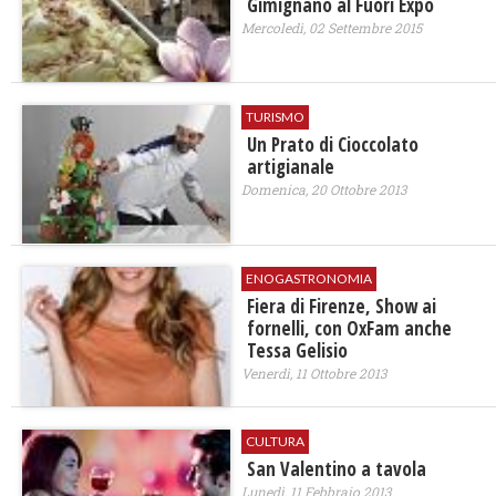
Gimignano al Fuori Expo
Mercoledì, 02 Settembre 2015
TURISMO
Un Prato di Cioccolato
artigianale
Domenica, 20 Ottobre 2013
ENOGASTRONOMIA
Fiera di Firenze, Show ai
fornelli, con OxFam anche
Tessa Gelisio
Venerdì, 11 Ottobre 2013
CULTURA
San Valentino a tavola
Lunedì, 11 Febbraio 2013