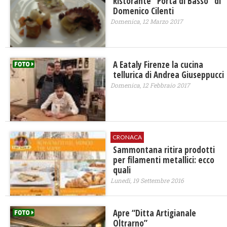
Ristorante "Porta di Basso" di
Domenico Cilenti
Domenica, 12 Marzo 2017
A Eataly Firenze la cucina
tellurica di Andrea Giuseppucci
Domenica, 12 Febbraio 2017
CRONACA
Sammontana ritira prodotti
per filamenti metallici: ecco
quali
Lunedì, 19 Settembre 2016
​Apre “Ditta Artigianale
Oltrarno”