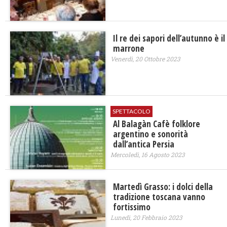
Il re dei sapori dell’autunno è il
marrone
Venerdì, 20 Ottobre 2023
SPETTACOLO
Al Balagàn Cafè folklore
argentino e sonorità
dall’antica Persia
Mercoledì, 16 Agosto 2023
Martedì Grasso: i dolci della
tradizione toscana vanno
fortissimo
Lunedì, 20 Febbraio 2023