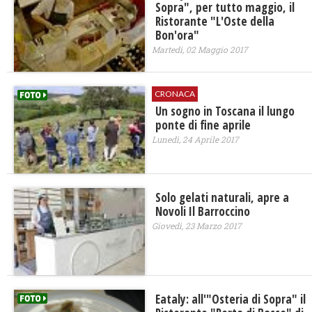
Sopra", per tutto maggio, il
Ristorante "L'Oste della
Bon'ora"
Martedì, 02 Maggio 2017
CRONACA
Un sogno in Toscana il lungo
ponte di fine aprile
Lunedì, 24 Aprile 2017
Solo gelati naturali, apre a
Novoli Il Barroccino
Giovedì, 23 Marzo 2017
Eataly: all'"Osteria di Sopra" il