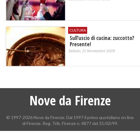
CULTURA
Sull’uscio di cucina: zuccotto?
Presente!
Sabato, 21 Novembre 2009
Nove da Firenze
© 1997-2026 Nove da Firenze. Dal 1997 il primo quotidiano on line
di Firenze. Reg. Trib. Firenze n. 4877 del 31/03/99.