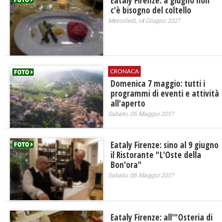
Eataly Firenze: a giugno non
c'è bisogno del coltello
Mercoledì, 14 Giugno 2017
CRONACA
Domenica 7 maggio: tutti i
programmi di eventi e attività
all'aperto
Sabato, 06 Maggio 2017
Eataly Firenze: sino al 9 giugno
il Ristorante "L'Oste della
Bon'ora"
Sabato, 06 Maggio 2017
Eataly Firenze: all'"Osteria di