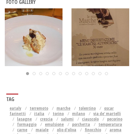
FOTO GALLERY
TAG
eataly
terremoto
marche
tolentino
oscar
farinetti
italia
torino
milano
via de' martelli
lasagne
crescia
salumi
ciauscolo
pecorino
formaggio
emulsione
porchetta
temperatura
carne
maiale
olio d'oliva
finocchio
aroma