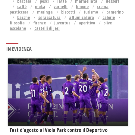
baccalà
pesci
latte
marmellata
dessert
caffè
moka
varnelli
limone
crema
pasticcera
meringa
biscotti
turismo
camerino
bacche
sgrassatura
affumicatura
calorie
filosofia
firenze
juventus
aperitivo
olive
ascolane
castelli di jesi
IN EVIDENZA
Test d’agosto al Viola Park contro il Deportivo