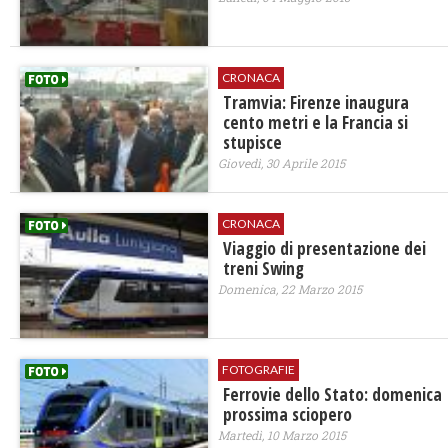
CRONACA
Tramvia: Firenze inaugura
cento metri e la Francia si
stupisce
Giovedì, 30 Aprile 2015
CRONACA
Viaggio di presentazione dei
treni Swing
Domenica, 22 Marzo 2015
FOTOGRAFIE
Ferrovie dello Stato: domenica
prossima sciopero
Martedì, 10 Marzo 2015