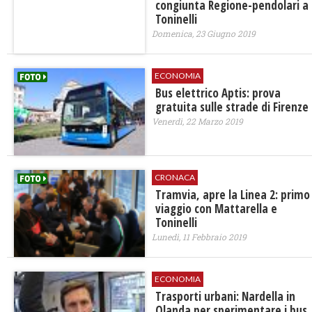
congiunta Regione-pendolari a
Toninelli
Domenica, 23 Giugno 2019
ECONOMIA
Bus elettrico Aptis: prova
gratuita sulle strade di Firenze
Venerdì, 22 Marzo 2019
CRONACA
Tramvia, apre la Linea 2: primo
viaggio con Mattarella e
Toninelli
Lunedì, 11 Febbraio 2019
ECONOMIA
​Trasporti urbani: Nardella in
Olanda per sperimentare i bus