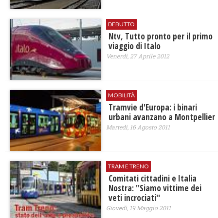
DEBUTTO
Ntv, Tutto pronto per il primo
viaggio di Italo
Venerdì, 27 Aprile 2012
MOBILITÀ
Tramvie d'Europa: i binari
urbani avanzano a Montpellier
Martedì, 16 Agosto 2011
TRAM E TRENO
Comitati cittadini e Italia
Nostra: ''Siamo vittime dei
veti incrociati''
Giovedì, 19 Maggio 2011