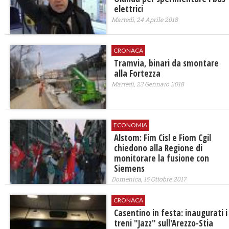
elettrici
Martedì, 24 Aprile 2018
CRONACA
Tramvia, binari da smontare
alla Fortezza
Martedì, 23 Gennaio 2018
ECONOMIA
Alstom: Fim Cisl e Fiom Cgil
chiedono alla Regione di
monitorare la fusione con
Siemens
Domenica, 15 Ottobre 2017
CRONACA
Casentino in festa: inaugurati i
treni "Jazz" sull'Arezzo-Stia