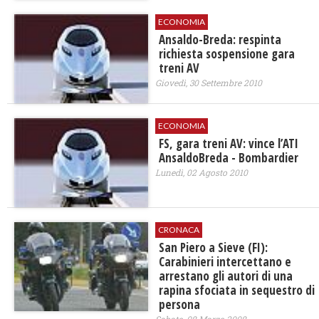
ECONOMIA
Ansaldo-Breda: respinta
richiesta sospensione gara
treni AV
Giovedì, 30 Settembre 2010
ECONOMIA
FS, gara treni AV: vince l’ATI
AnsaldoBreda - Bombardier
Lunedì, 02 Agosto 2010
CRONACA
San Piero a Sieve (FI):
Carabinieri intercettano e
arrestano gli autori di una
rapina sfociata in sequestro di
persona