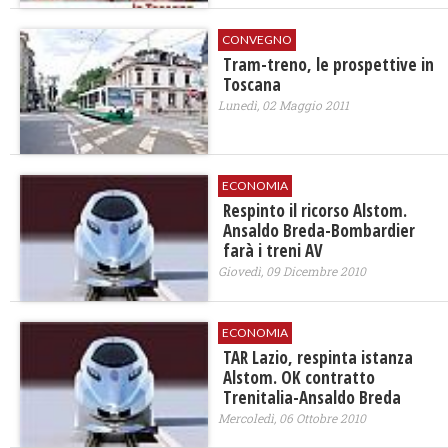
CONVEGNO
Tram-treno, le prospettive in
Toscana
Lunedì, 02 Maggio 2011
ECONOMIA
Respinto il ricorso Alstom.
Ansaldo Breda-Bombardier
farà i treni AV
Giovedì, 09 Dicembre 2010
ECONOMIA
TAR Lazio, respinta istanza
Alstom. OK contratto
Trenitalia-Ansaldo Breda
Mercoledì, 06 Ottobre 2010