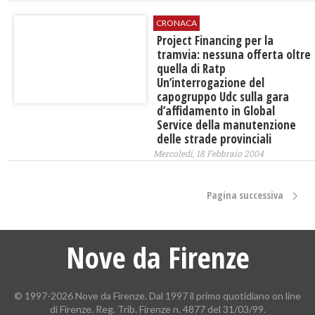
CRONACA
Project Financing per la
tramvia: nessuna offerta oltre
quella di Ratp
Un’interrogazione del
capogruppo Udc sulla gara
d’affidamento in Global
Service della manutenzione
delle strade provinciali
Mercoledì, 18 Febbraio 2004
Pagina successiva
Nove da Firenze
© 1997-2026 Nove da Firenze. Dal 1997 il primo quotidiano on line
di Firenze. Reg. Trib. Firenze n. 4877 del 31/03/99.