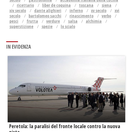
ricettario
liber de coquina
toscana
siena
xiv secolo
dante alighieri
inferno
xv secolo
xvi
secolo
bartolomeo sacchi
rinascimento
verbo
pesci
frutta
verdure
salsa
alchimia
superstizione
spezie
lo scialo
IN EVIDENZA
Peretola: la paralisi del fronte locale contro la nuova