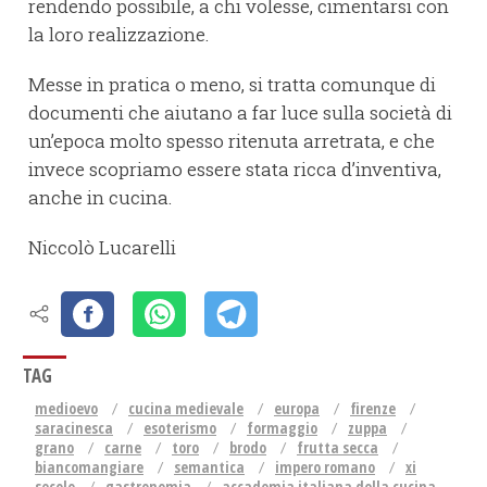
rendendo possibile, a chi volesse, cimentarsi con
la loro realizzazione.
Messe in pratica o meno, si tratta comunque di
documenti che aiutano a far luce sulla società di
un’epoca molto spesso ritenuta arretrata, e che
invece scopriamo essere stata ricca d’inventiva,
anche in cucina.
Niccolò Lucarelli
TAG
medioevo
cucina medievale
europa
firenze
saracinesca
esoterismo
formaggio
zuppa
grano
carne
toro
brodo
frutta secca
biancomangiare
semantica
impero romano
xi
secolo
gastronomia
accademia italiana della cucina