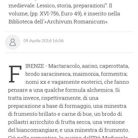
medievale. Lessico, storia, preparazioni”. Il
volume, (pp. XVI-756, Euro 49), è inserito nella
Biblioteca dell'«Archivum Romanicum».
09 Aprile 2016 16:06
F
IRENZE - Mactaracolo, aariso, caperottata,
brodo saracinesca, maimonia, formentra;
nomi xx e vagamente esoterici, che fanno
pensare a una qualche formula alchemica. Si
tratta invece, rispettivamente, di una
preparazione a base di formaggio, una minestra
di frumento brillato e carne di bue, un brodo di
pollastri arricchito di frutta secca, una versione
del biancomangiare, e una minestra di frumento.
Già nella semantica, la cucina dell’Età Medievale