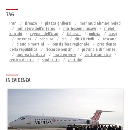
TAG
iran
firenze
piazza ghiberti
mahmud ahmadinejad
ministero dell'interno
mir-hosein musavi
mehdi
karrubi
regioni dell'iran
teheran
polizia
basij
internet
censura
cio
diritti civili
toscana
claudio martini
consigliere regionale
presidente
della repubblica
riccardo nencini
provincia di firenze
andrea barducci
matteo renzi
centro-sinistra
centro-destra
sindacato
youtube
IN EVIDENZA