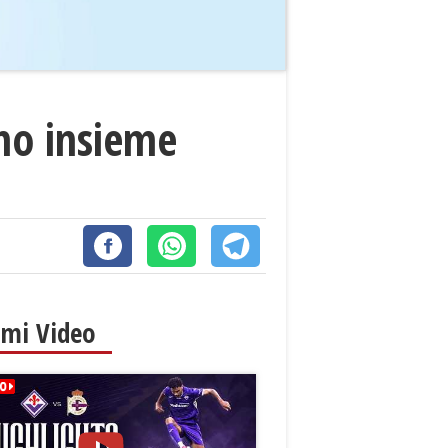
ino insieme
imi Video