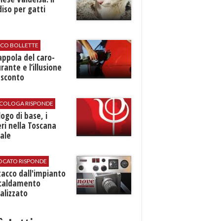
iso per gatti
ICO BOLLETTE
rappola del caro-
rante e l’illusione
 sconto
SICOLOGA RISPONDE
logo di base, i
ri nella Toscana
ale
VOCATO RISPONDE
stacco dall'impianto
scaldamento
alizzato