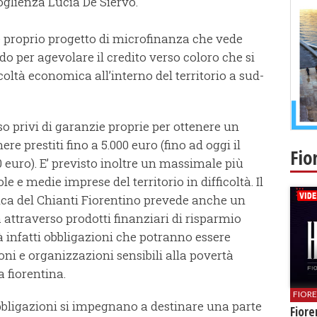
oglienza Lucia De Siervo.
e proprio progetto di microfinanza che vede
ndo per agevolare il credito verso coloro che si
coltà economica all’interno del territorio a sud-
sso privi di garanzie proprie per ottenere un
re prestiti fino a 5.000 euro (fino ad oggi il
Fio
0 euro). E’ previsto inoltre un massimale più
ole e medie imprese del territorio in difficoltà. Il
nca del Chianti Fiorentino prevede anche un
attraverso prodotti finanziari di risparmio
rà infatti obbligazioni che potranno essere
oni e organizzazioni sensibili alla povertà
a fiorentina.
FIOR
bbligazioni si impegnano a destinare una parte
Fiore