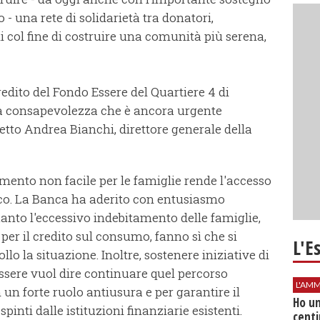
 - una rete di solidarietà tra donatori,
ini col fine di costruire una comunità più serena,
redito del Fondo Essere del Quartiere 4 di
ra consapevolezza che è ancora urgente
tto Andrea Bianchi, direttore generale della
momento non facile per le famiglie rende l'accesso
co. La Banca ha aderito con entusiasmo
quanto l'eccessivo indebitamento delle famiglie,
per il credito sul consumo, fanno sì che si
L'E
llo la situazione. Inoltre, sostenere iniziative di
ssere vuol dire continuare quel percorso
L'AMM
 un forte ruolo antiusura e per garantire il
Ho un
pinti dalle istituzioni finanziarie esistenti.
centi