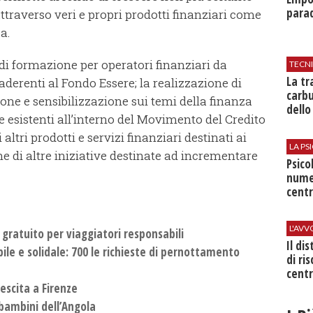
parad
traverso veri e propri prodotti finanziari come
a.
di formazione per operatori finanziari da
TECN
​La t
aderenti al Fondo Essere; la realizzazione di
carbu
ne e sensibilizzazione sui temi della finanza
dello
 esistenti all’interno del Movimento del Credito
altri prodotti e servizi finanziari destinati ai
LA P
one di altre iniziative destinate ad incrementare
Psico
nume
centr
L'AV
 gratuito per viaggiatori responsabili
Il di
bile e solidale: 700 le richieste di pernottamento
di ri
centr
rescita a Firenze
i bambini dell’Angola