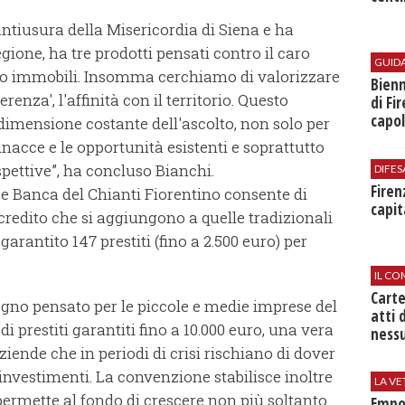
antiusura della Misericordia di Siena e ha
egione, ha tre prodotti pensati contro il caro
GUID
caro immobili. Insomma cerchiamo di valorizzare
Bienn
renza', l'affinità con il territorio. Questo
di Fi
capol
a dimensione costante dell'ascolto, non solo per
nacce e le opportunità esistenti e soprattutto
ospettive”, ha concluso Bianchi.
DIFES
Firen
e Banca del Chianti Fiorentino consente di
capit
ocredito che si aggiungono a quelle tradizionali
arantito 147 prestiti (fino a 2.500 euro) per
IL CO
Cart
tegno pensato per le piccole e medie imprese del
atti 
i prestiti garantiti fino a 10.000 euro, una vera
nessu
ziende che in periodi di crisi rischiano di dover
nvestimenti. La convenzione stabilisce inoltre
LA VE
ermette al fondo di crescere non più soltanto
Empol