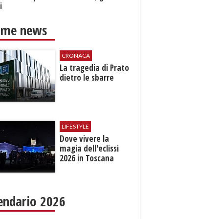
i
ime news
CRONACA
La tragedia di Prato
​dietro le sbarre
LIFESTYLE
Dove vivere la
magia dell'eclissi
2026 in Toscana
endario 2026