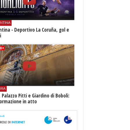
ENTINA
ntina - Deportivo La Coruña, gol e
i
URA
i, Palazzo Pitti e Giardino di Boboli:
ormazione in atto