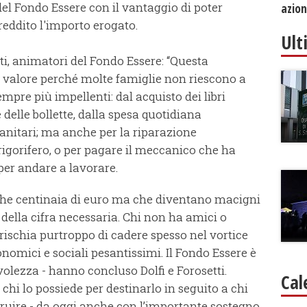
 del Fondo Essere con il vantaggio di poter
azion
reddito l'importo erogato.
Ult
ti, animatori del Fondo Essere: “Questa
e valore perché molte famiglie non riescono a
mpre più impellenti: dal acquisto dei libri
delle bollette, dalla spesa quotidiana
 sanitari; ma anche per la riparazione
rigorifero, o per pagare il meccanico che ha
 per andare a lavorare.
poche centinaia di euro ma che diventano macigni
della cifra necessaria. Chi non ha amici o
 rischia purtroppo di cadere spesso nel vortice
onomici e sociali pesantissimi. Il Fondo Essere è
olezza - hanno concluso Dolfi e Forosetti.
Cal
chi lo possiede per destinarlo in seguito a chi
struire - da oggi anche con l’importante sostegno