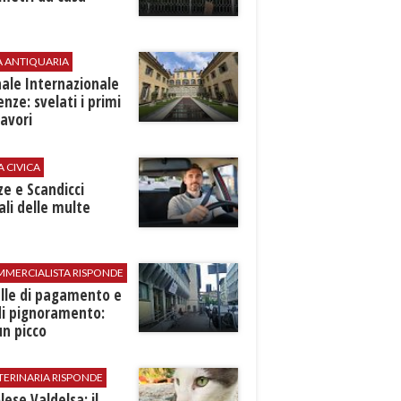
A ANTIQUARIA
ale Internazionale
renze: svelati i primi
avori
A CIVICA
ze e Scandicci
ali delle multe
MMERCIALISTA RISPONDE
elle di pagamento e
di pignoramento:
n picco
TERINARIA RISPONDE
ese Valdelsa: il