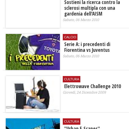
Sostieni la ricerca contro la
sclerosi multipla con una
gardenia dell'AISM
Sabato, 06 Marzo 2010
CALCIO
Serie A: i precedenti di
Fiorentina vs Juventus
Sabato, 06 Marzo 2010
CULTURA
Elettrowave Challenge 2010
Giovedì, 24 Dicembre 2009
CULTURA
''Urban E_Scapes''