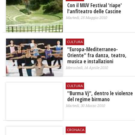
Con il MUV Festival 'riape'
l'anfiteatro delle Cascine
Martedì, 25 Maggio 2010
CULTURA
''Europa-Mediterraneo-
Oriente'' fra danza, teatro,
musica e installazioni
Mercoledì, 14 Aprile 2010
CULTURA
''Burma Vj'', dentro le violenze
del regime birmano
Martedì, 30 Marzo 2010
CRONACA