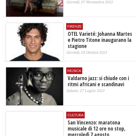
Giovedì, 07 Novembre 2013
FIRENZE
OTEL Varieté: Johanna Martes
e Pietro Titone inaugurano la
stagione
Giovedì, 03 Ottobre 2013
MUSICA
Valdarno jazz: si chiude con i
ritmi africani e scandinavi
Sabato, 27 Luglio 2013
CULTURA
San Vincenzo: maratona
musicale di 12 ore no stop,
mercoledì 7 agosto