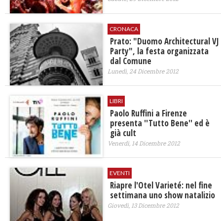
CRONACA
Prato: "Duomo Architectural VJ
Party", la festa organizzata
dal Comune
Lunedì, 24 Dicembre 2012
LIBRI
Paolo Ruffini a Firenze
presenta ''Tutto Bene'' ed è
già cult
Venerdì, 14 Dicembre 2012
EVENTI
Riapre l'Otel Varieté: nel fine
settimana uno show natalizio
Giovedì, 13 Dicembre 2012