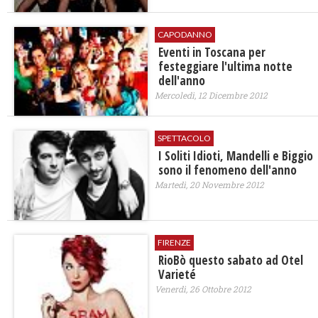
CAPODANNO
Eventi in Toscana per
festeggiare l'ultima notte
dell'anno
Mercoledì, 12 Dicembre 2012
SPETTACOLO
I Soliti Idioti, Mandelli e Biggio
sono il fenomeno dell'anno
Martedì, 20 Novembre 2012
FIRENZE
RioBò questo sabato ad Otel
Varieté
Venerdì, 26 Ottobre 2012