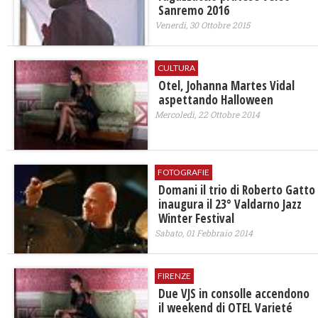
Sanremo 2016
Venerdì, 30 Ottobre 2015
CULTURA
Otel, Johanna Martes Vidal
aspettando Halloween
Mercoledì, 22 Ottobre 2014
FOTOGRAFIE
Domani il trio di Roberto Gatto
inaugura il 23° Valdarno Jazz
Winter Festival
Sabato, 01 Febbraio 2014
FIRENZE
Due VJS in consolle accendono
il weekend di OTEL Varieté