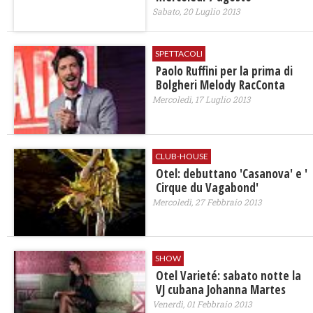
Sabato, 20 Luglio 2013
SPETTACOLI
Paolo Ruffini per la prima di
Bolgheri Melody RacConta
Mercoledì, 17 Luglio 2013
CLUB-HOUSE
Otel: debuttano 'Casanova' e '
Cirque du Vagabond'
Mercoledì, 27 Febbraio 2013
SHOW
Otel Varieté: sabato notte la
VJ cubana Johanna Martes
Venerdì, 01 Febbraio 2013