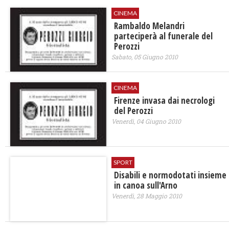
CINEMA
Rambaldo Melandri
parteciperà al funerale del
Perozzi
Sabato, 05 Giugno 2010
CINEMA
Firenze invasa dai necrologi
del Perozzi
Venerdì, 04 Giugno 2010
SPORT
Disabili e normodotati insieme
in canoa sull'Arno
Venerdì, 28 Maggio 2010