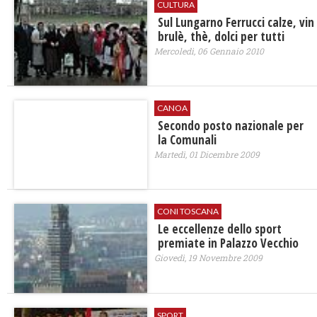
CULTURA
Sul Lungarno Ferrucci calze, vin
brulè, thè, dolci per tutti
Mercoledì, 06 Gennaio 2010
CANOA
Secondo posto nazionale per
la Comunali
Martedì, 01 Dicembre 2009
CONI TOSCANA
Le eccellenze dello sport
premiate in Palazzo Vecchio
Giovedì, 19 Novembre 2009
SPORT