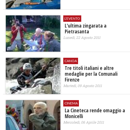
L'EVENTO
L'ultima zingarata a
Pietrasanta
Lunedì, 22 Agosto 2011
CANOA
Tre titoli italiani e altre
medaglie per la Comunali
Firenze
Martedì, 09 Agosto 2011
CINEMA
La Cineteca rende omaggio a
Monicelli
Mercoledì, 06 Aprile 2011