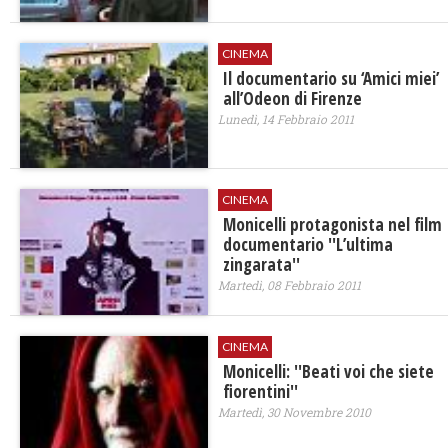
CINEMA
Il documentario su ‘Amici miei’
all’Odeon di Firenze
Lunedì, 14 Febbraio 2011
CINEMA
Monicelli protagonista nel film
documentario ''L’ultima
zingarata''
Martedì, 08 Febbraio 2011
CINEMA
Monicelli: ''Beati voi che siete
fiorentini''
Martedì, 30 Novembre 2010