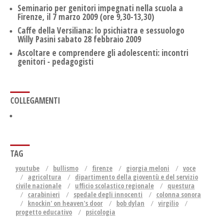
Seminario per genitori impegnati nella scuola a
Firenze, il 7 marzo 2009 (ore 9,30-13,30)
Caffe della Versiliana: lo psichiatra e sessuologo
Willy Pasini sabato 28 febbraio 2009
Ascoltare e comprendere gli adolescenti: incontri
genitori - pedagogisti
COLLEGAMENTI
TAG
youtube
bullismo
firenze
giorgia meloni
voce
agricoltura
dipartimento della gioventù e del servizio
civile nazionale
ufficio scolastico regionale
questura
carabinieri
spedale degli innocenti
colonna sonora
knockin' on heaven's door
bob dylan
virgilio
progetto educativo
psicologia