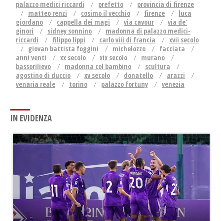
palazzo medici riccardi
prefetto
provincia di firenze
matteo renzi
cosimo il vecchio
firenze
luca
giordano
cappella dei magi
via cavour
via de'
ginori
sidney sonnino
madonna di palazzo medici-
riccardi
filippo lippi
carlo viii di francia
xvii secolo
giovan battista foggini
michelozzo
facciata
anni venti
xx secolo
xix secolo
murano
bassorilievo
madonna col bambino
scultura
agostino di duccio
xv secolo
donatello
arazzi
venaria reale
torino
palazzo fortuny
venezia
IN EVIDENZA