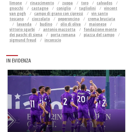
limone
rinascimento
zuppa
toro
calvados
gnocchi
castagne
coniglio
tagliolini
vincent
van gogh
campo di grano con cipressi
vin santo
toscano
cioccolato
peperoncino
crema bruciata
lavanda
budino
olio di oliva
maionese
vittorio sgarbi
antonio mazzotta
fondazione monte
dei paschi di siena
porta romana
piazza del campo
sigmund freud
inconscio
IN EVIDENZA