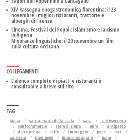
Sapori dell'Appennino a Cantagallo
XIV Rassegna enogastronomica fiorentina: il 23
novembre i migliori ristoranti, trattorie e
alberghi di Firenze
Cinema, Festival dei Popoli: Islamismo e laicismo
in Algeria
Minoranze linguistiche: il 20 novembre un film
sulla cultura occitana
COLLEGAMENTI
L’elenco completo di piatti e ristoranti è
consultabile a breve sul sito
TAG
siena
santa maria della scala
sara
confesercenti
confcommercio
terre di siena
euro
antipasto
dolce acqua
caffè
formaggio
pepe
pici
salsiccia
medioevo
biancomangiare
pollo