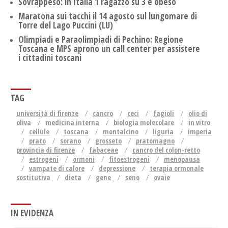
Sovrappeso: in Italia 1 ragazzo su 3 è obeso
Maratona sui tacchi il 14 agosto sul lungomare di
Torre del Lago Puccini (LU)
Olimpiadi e Paraolimpiadi di Pechino: Regione
Toscana e MPS aprono un call center per assistere
i cittadini toscani
TAG
università di firenze
cancro
ceci
fagioli
olio di
oliva
medicina interna
biologia molecolare
in vitro
cellule
toscana
montalcino
liguria
imperia
prato
sorano
grosseto
pratomagno
provincia di firenze
fabaceae
cancro del colon-retto
estrogeni
ormoni
fitoestrogeni
menopausa
vampate di calore
depressione
terapia ormonale
sostitutiva
dieta
gene
seno
ovaie
IN EVIDENZA