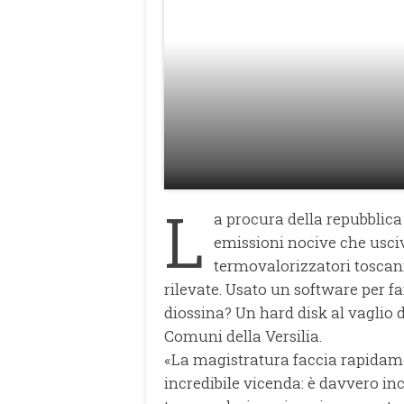
L
a procura della repubblica 
emissioni nocive che usci
termovalorizzatori toscani
rilevate. Usato un software per f
diossina? Un hard disk al vaglio d
Comuni della Versilia.
«La magistratura faccia rapidame
incredibile vicenda: è davvero in