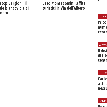
Caso Montedomini: affitti
stop Bargioni, il
turistici in Via dell’Albero
le biancoviola di
andro
LA P
Psico
nume
centr
L'AV
Il di
di ri
centr
IL CO
Cart
atti 
nessu
L'AMM
Ho un