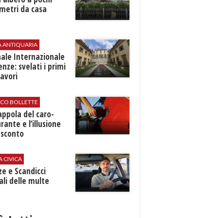
metri da casa
A ANTIQUARIA
ale Internazionale
renze: svelati i primi
avori
ICO BOLLETTE
rappola del caro-
rante e l’illusione
 sconto
A CIVICA
ze e Scandicci
ali delle multe