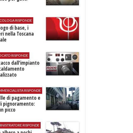
SICOLOGA RISPONDE
logo di base, i
ri nella Toscana
ale
VOCATO RISPONDE
stacco dall'impianto
scaldamento
alizzato
MMERCIALISTA RISPONDE
elle di pagamento e
di pignoramento:
n picco
INISTRATORE RISPONDE
 albero a pochi