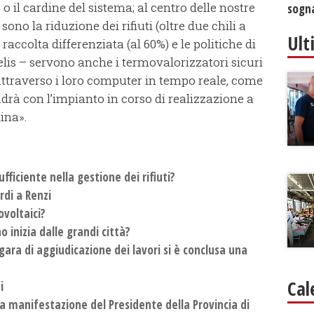
 il cardine del sistema; al centro delle nostre
sogna
sono la riduzione dei rifiuti (oltre due chili a
Ult
 raccolta differenziata (al 60%) e le politiche di
lis – servono anche i termovalorizzatori sicuri
 attraverso i loro computer in tempo reale, come
rà con l’impianto in corso di realizzazione a
ina».
fficiente nella gestione dei rifiuti?
rdi a Renzi
ovoltaici?
o inizia dalle grandi città?
gara di aggiudicazione dei lavori si è conclusa una
Cal
i
 la manifestazione del Presidente della Provincia di