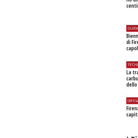
centi
GUID
Bienn
di Fi
capol
TECN
​La t
carbu
dello
DIFES
Firen
capit