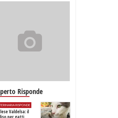
sperto Risponde
TERINARIA RISPONDE
ese Valdelsa: il
iso per gatti