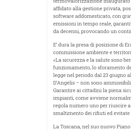
termovalorizzazione inaugurato n
affidato alla gestione privata, po
software addomesticato, con gravi
emissioni in tempo reale, garant
da decenni, provocando un continu
E’ dura la presa di posizione di E
commissione ambiente e territori
«La sicurezza e la salute sono be
funzionamento, lo sforamento delle
legge nel periodo dal 23 giugno a
D’Angelis – non sono ammissibili 
Garantire ai cittadini la piena si
impianti, come avviene normalmen
regola numero uno per riuscire a 
smaltimento dei rifiuti ed evitat
La Toscana, nel suo nuovo Piano r