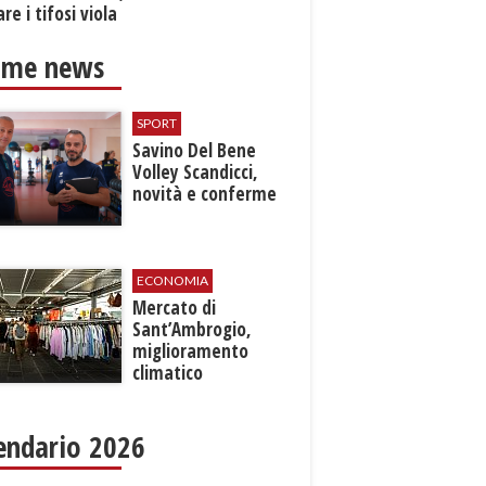
re i tifosi viola
ime news
SPORT
Savino Del Bene
Volley Scandicci,
novità e conferme
ECONOMIA
Mercato di
Sant’Ambrogio,
miglioramento
climatico
endario 2026