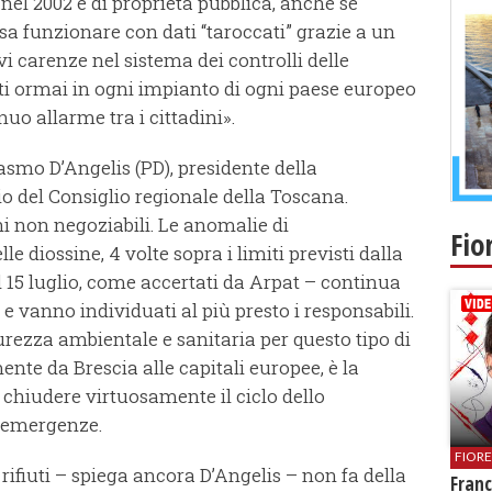
el 2002 e di proprietà pubblica, anche se
ssa funzionare con dati “taroccati” grazie a un
 carenze nel sistema dei controlli delle
iti ormai in ogni impianto di ogni paese europeo
o allarme tra i cittadini».
rasmo D’Angelis (PD), presidente della
o del Consiglio regionale della Toscana.
ni non negoziabili. Le anomalie di
Fio
 diossine, 4 volte sopra i limiti previsti dalla
l 15 luglio, come accertati da Arpat – continua
e vanno individuati al più presto i responsabili.
curezza ambientale e sanitaria per questo tipo di
te da Brescia alle capitali europee, è la
chiudere virtuosamente il ciclo dello
e emergenze.
FIOR
ifiuti – spiega ancora D’Angelis – non fa della
Franc