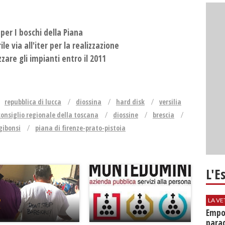
per I boschi della Piana
le via all'iter per la realizzazione
izzare gli impianti entro il 2011
repubblica di lucca
diossina
hard disk
versilia
consiglio regionale della toscana
diossine
brescia
gibonsi
piana di firenze-prato-pistoia
L'E
LA VE
Empol
parad