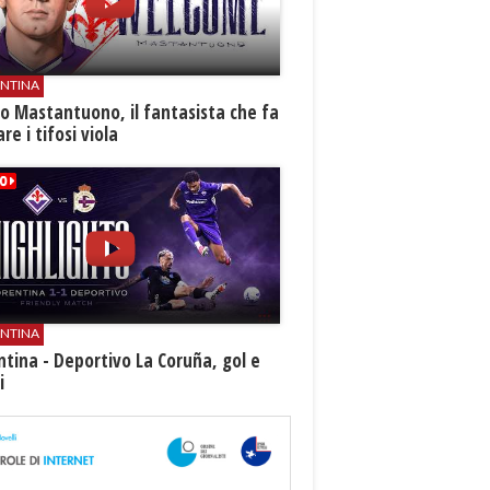
ENTINA
o Mastantuono, il fantasista che fa
re i tifosi viola
ENTINA
ntina - Deportivo La Coruña, gol e
i