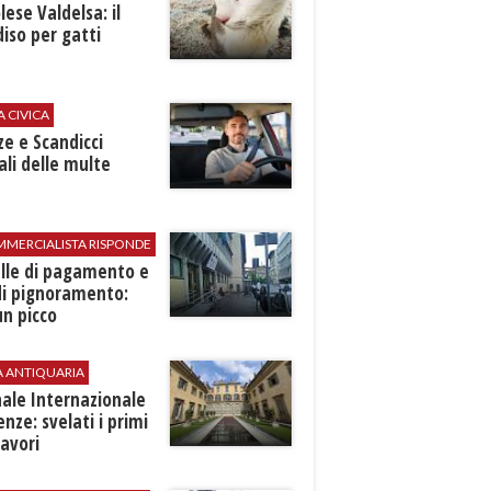
ese Valdelsa: il
iso per gatti
A CIVICA
ze e Scandicci
ali delle multe
MMERCIALISTA RISPONDE
elle di pagamento e
di pignoramento:
n picco
A ANTIQUARIA
ale Internazionale
renze: svelati i primi
avori