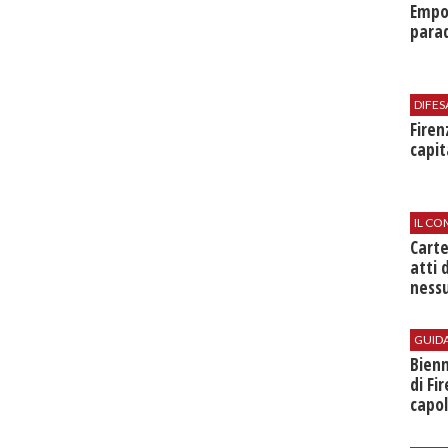
Empol
parad
DIFES
Firen
capit
IL CO
Cart
atti 
nessu
GUID
Bienn
di Fi
capol