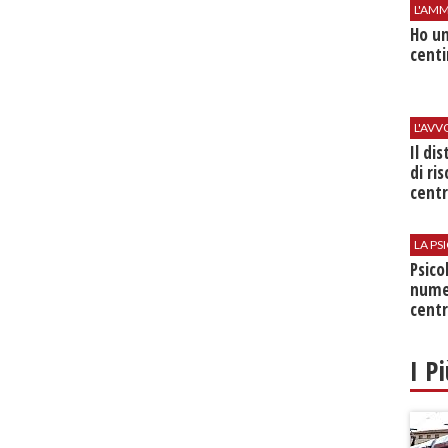
L'AMM
Ho un
centi
L'AV
Il di
di ri
centr
LA P
Psico
nume
centr
I P