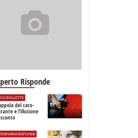
sperto Risponde
ICO BOLLETTE
rappola del caro-
rante e l’illusione
 sconto
TERINARIA RISPONDE