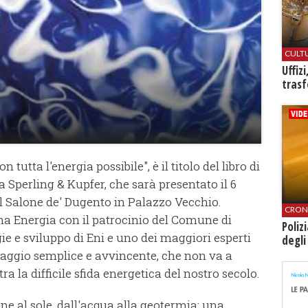
CULT
Uffiz
trasf
 tutta l'energia possibile", è il titolo del libro di
Sperling & Kupfer, che sarà presentato il 6
l Salone de' Dugento in Palazzo Vecchio.
CRON
na Energia con il patrocinio del Comune di
Poliz
egie e sviluppo di Eni e uno dei maggiori esperti
degli
uaggio semplice e avvincente, che non va a
stra la difficile sfida energetica del nostro secolo.
one al sole, dall'acqua alla geotermia: una