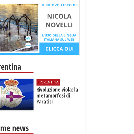
rentina
FIORENTINA
​Rivoluzione viola: la
metamorfosi di
Paratici
ime news