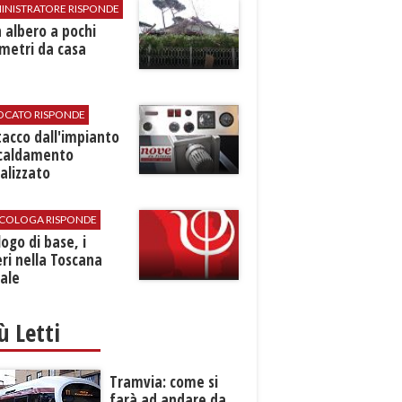
INISTRATORE RISPONDE
 albero a pochi
metri da casa
VOCATO RISPONDE
stacco dall'impianto
scaldamento
alizzato
SICOLOGA RISPONDE
logo di base, i
ri nella Toscana
ale
iù Letti
Tramvia: come si
farà ad andare da