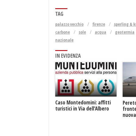
TAG
palazzo vecchio
firenze
sperling & 
carbone
sole
acqua
geotermia
nazionale
IN EVIDENZA
Caso Montedomini: affitti
Pereto
turistici in Via dell’Albero
fronte
nuova