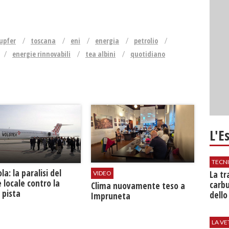
kupfer
toscana
eni
energia
petrolio
energie rinnovabili
tea albini
quotidiano
L'E
TECN
la: la paralisi del
​La t
VIDEO
 locale contro la
carbu
​Clima nuovamente teso a
 pista
dello
Impruneta
LA VE