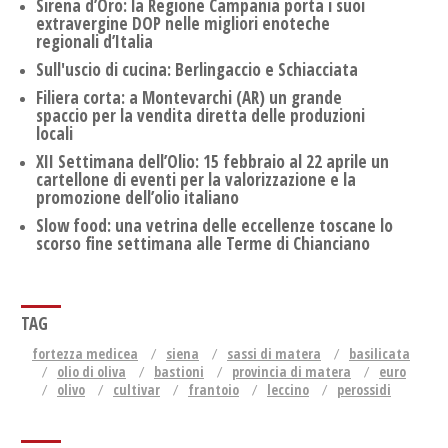
Sirena d’Oro: la Regione Campania porta i suoi
extravergine DOP nelle migliori enoteche
regionali d’Italia
Sull'uscio di cucina: Berlingaccio e Schiacciata
Filiera corta: a Montevarchi (AR) un grande
spaccio per la vendita diretta delle produzioni
locali
XII Settimana dell’Olio: 15 febbraio al 22 aprile un
cartellone di eventi per la valorizzazione e la
promozione dell’olio italiano
Slow food: una vetrina delle eccellenze toscane lo
scorso fine settimana alle Terme di Chianciano
TAG
fortezza medicea
siena
sassi di matera
basilicata
olio di oliva
bastioni
provincia di matera
euro
olivo
cultivar
frantoio
leccino
perossidi