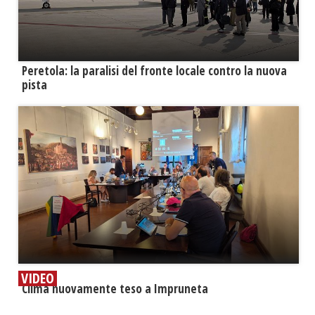
Peretola: la paralisi del fronte locale contro la nuova
pista
VIDEO
​Clima nuovamente teso a Impruneta