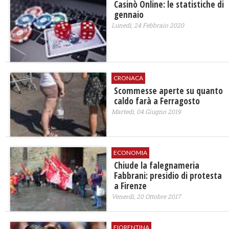
Casinò Online: le statistiche di
gennaio
Lunedì, 24 Febbraio 2020
CRONACA
Scommesse aperte su quanto
caldo farà a Ferragosto
Martedì, 04 Giugno 2019
ECONOMIA
Chiude la falegnameria
Fabbrani: presidio di protesta
a Firenze
Venerdì, 20 Ottobre 2017
FIORENTINA