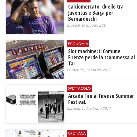
​Calciomercato, duello tra
Juventus e Barça per
Bernardeschi
Giovedì, 15 Giugno 2017
ECONOMIA
Slot machine: il Comune
Firenze perde la scommessa al
Tar
Domenica, 19 Marzo 2017
SPETTACOLO
Arcade Fire al Firenze Summer
Festival.
Martedì, 14 Febbraio 2017
CRONACA