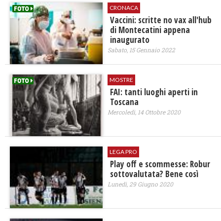
CRONACA
Vaccini: scritte no vax all'hub
di Montecatini appena
inaugurato
Sabato, 15 Gennaio 2022
MOSTRE
FAI: tanti luoghi aperti in
Toscana
Mercoledì, 14 Ottobre 2020
LEGA PRO
Play off e scommesse: Robur
sottovalutata? Bene così
Lunedì, 29 Giugno 2020