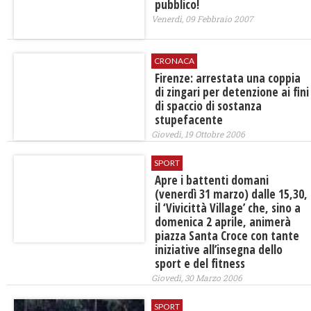
pubblico!
Venerdì, 09 Febbraio 2007
CRONACA
Firenze: arrestata una coppia
di zingari per detenzione ai fini
di spaccio di sostanza
stupefacente
Giovedì, 19 Ottobre 2006
SPORT
Apre i battenti domani
(venerdì 31 marzo) dalle 15,30,
il ‘Vivicittà Village’ che, sino a
domenica 2 aprile, animerà
piazza Santa Croce con tante
iniziative all’insegna dello
sport e del fitness
Giovedì, 30 Marzo 2006
SPORT