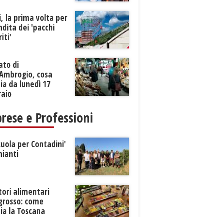
li, la prima volta per
ndita dei 'pacchi
iti'
ato di
’Ambrogio, cosa
a da lunedì 17
raio
rese e Professioni
cuola per Contadini'
hianti
tori alimentari
ngrosso: come
ia la Toscana