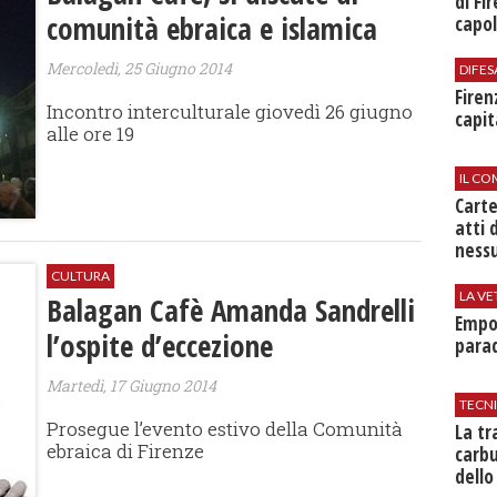
di Fi
comunità ebraica e islamica
capol
Mercoledì, 25 Giugno 2014
DIFES
Firen
Incontro interculturale giovedì 26 giugno
capit
alle ore 19
IL CO
Cart
atti 
nessu
CULTURA
LA VE
Balagan Cafè Amanda Sandrelli
Empol
l’ospite d’eccezione
parad
Martedì, 17 Giugno 2014
TECN
Prosegue l’evento estivo della Comunità
​La t
ebraica di Firenze
carbu
dello