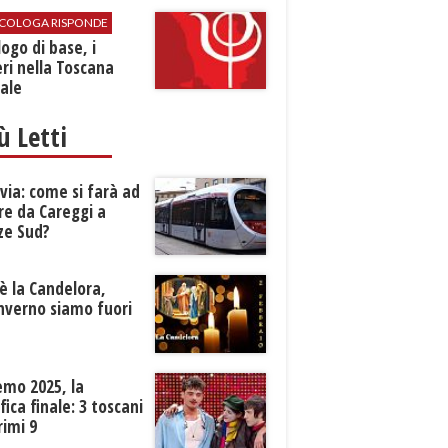
SICOLOGA RISPONDE
logo di base, i
ri nella Toscana
ale
iù Letti
ia: come si farà ad
re da Careggi a
ze Sud?
è la Candelora,
inverno siamo fuori
?
emo 2025, la
ifica finale: 3 toscani
rimi 9