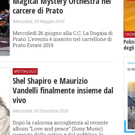
Magical Mystery Orchestra nel
carcere di Prato
Mercoledì, 29 Maggio 2019
Mercoledì 26 giugno alla C.C. La Dogaia di
CRON
Prato. L'evento è inserito nel cartellone di
Poliz
Prato Estate 2019
degli
SPETTACOLO
Shel Shapiro e Maurizio
Vandelli finalmente insieme dal
vivo
Mercoledì, 05 Dicembre 2018
Dopo la calorosa accoglienza al recente
album “Love and peace” (Sony Music)
ricevuta dalla critica e dal pubblico, la...