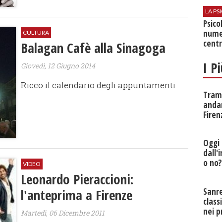
LA P
Psico
nume
CULTURA
centr
Balagan Cafè alla Sinagoga
I P
Giovedì, 12 Giugno 2014
Ricco il calendario degli appuntamenti
Tramv
anda
Firen
Oggi 
dall'
o no
VIDEO
Leonardo Pieraccioni:
l'anteprima a Firenze
Sanr
class
nei p
Martedì, 06 Dicembre 2011