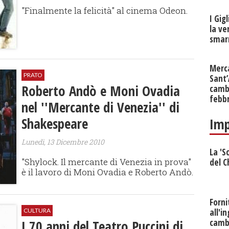
"Finalmente la felicità" al cinema Odeon.
I Gig
la ve
smarr
Merc
PRATO
Sant
Roberto Andò e Moni Ovadia
cambi
febb
nel ''Mercante di Venezia'' di
Shakespeare
Imp
Lunedì, 13 Dicembre 2010
La 'S
"Shylock. Il mercante di Venezia in prova"
del C
è il lavoro di Moni Ovadia e Roberto Andò.
Forni
CULTURA
all'i
I 70 anni del Teatro Puccini di
camb