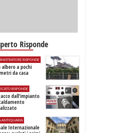
sperto Risponde
INISTRATORE RISPONDE
 albero a pochi
metri da casa
VOCATO RISPONDE
stacco dall'impianto
scaldamento
alizzato
A ANTIQUARIA
ale Internazionale