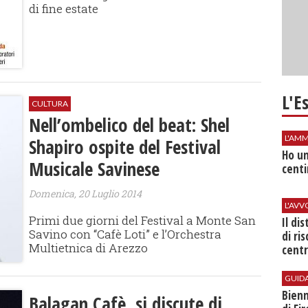
di fine estate
L'E
CULTURA
Nell’ombelico del beat: Shel
L'AMM
Shapiro ospite del Festival
Ho un
Musicale Savinese
centi
Domenica, 20 Luglio 2014
L'AV
Primi due giorni del Festival a Monte San
Il di
Savino con “Cafè Loti” e l’Orchestra
di ri
Multietnica di Arezzo
centr
GUID
Bienn
Balagan Cafè, si discute di