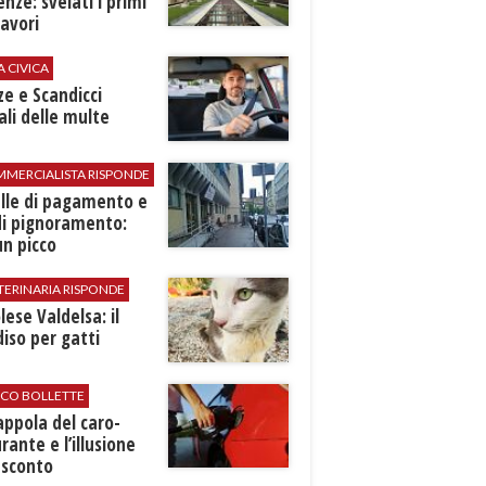
renze: svelati i primi
avori
A CIVICA
ze e Scandicci
ali delle multe
MMERCIALISTA RISPONDE
elle di pagamento e
di pignoramento:
n picco
TERINARIA RISPONDE
ese Valdelsa: il
iso per gatti
ICO BOLLETTE
rappola del caro-
rante e l’illusione
 sconto