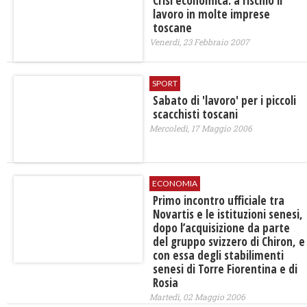
Crisi economica: a rischio il
lavoro in molte imprese
toscane
Venerdì, 23 Febbraio 2007
SPORT
Sabato di 'lavoro' per i piccoli
scacchisti toscani
Mercoledì, 17 Maggio 2006
ECONOMIA
Primo incontro ufficiale tra
Novartis e le istituzioni senesi,
dopo l’acquisizione da parte
del gruppo svizzero di Chiron, e
con essa degli stabilimenti
senesi di Torre Fiorentina e di
Rosia
Martedì, 02 Maggio 2006