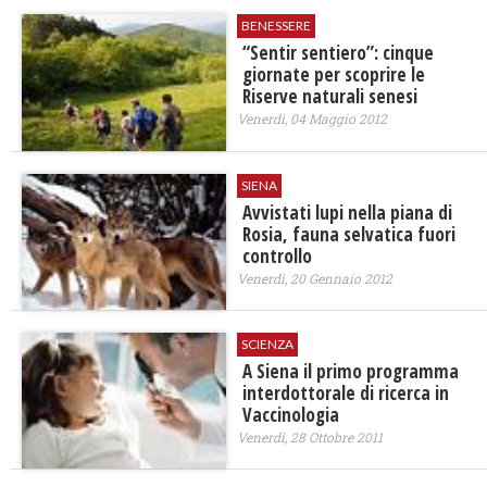
BENESSERE
“Sentir sentiero”: cinque
giornate per scoprire le
Riserve naturali senesi
Venerdì, 04 Maggio 2012
SIENA
Avvistati lupi nella piana di
Rosia, fauna selvatica fuori
controllo
Venerdì, 20 Gennaio 2012
SCIENZA
A Siena il primo programma
interdottorale di ricerca in
Vaccinologia
Venerdì, 28 Ottobre 2011