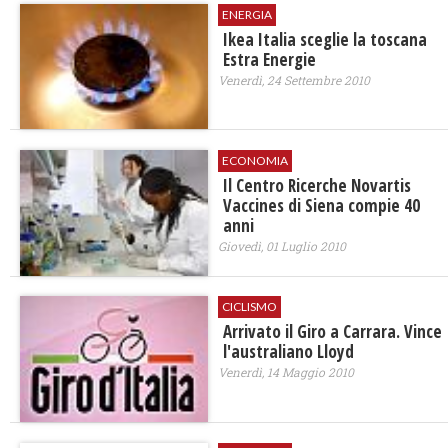
ENERGIA
Ikea Italia sceglie la toscana
Estra Energie
Venerdì, 24 Settembre 2010
ECONOMIA
Il Centro Ricerche Novartis
Vaccines di Siena compie 40
anni
Giovedì, 01 Luglio 2010
CICLISMO
Arrivato il Giro a Carrara. Vince
l'australiano Lloyd
Venerdì, 14 Maggio 2010