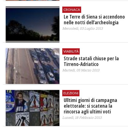
CRONACA
Le Terre di Siena si accendono
nelle notti dell’archeologia
Mercoledì, 03 Luglio 2013
VIABILITÀ
Strade statali chiuse per la
Tirreno-Adriatico
Martedì, 05 Marzo 2013
ELEZIONI
Ulltimi giorni di campagna
elettorale: si scatena la
rincorsa agli ultimi voti
Lunedì, 18 Febbraio 2013