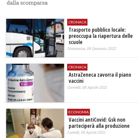
dalla scomparsa
CRONACA
Trasporto pubblico locale:
preoccupa la riapertura delle
scuole
Domenica, 09 Gennaio 2022
CRONACA
AstraZeneca zavorra il piano
vaccini
Giovedì, 08 Aprile 2021
ECONOMIA
Vaccini antiCovid: Gsk non
parteciperà alla produzione
Lunedì, 05 Aprile 2021