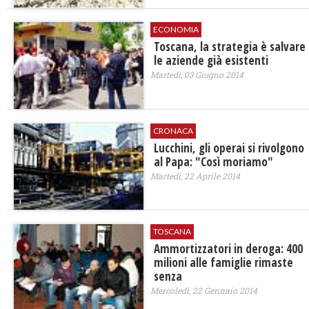
ECONOMIA
Toscana, la strategia è salvare
le aziende già esistenti
Martedì, 03 Giugno 2014
CRONACA
Lucchini, gli operai si rivolgono
al Papa: "Così moriamo"
Martedì, 22 Aprile 2014
TOSCANA
Ammortizzatori in deroga: 400
milioni alle famiglie rimaste
senza
Mercoledì, 22 Gennaio 2014