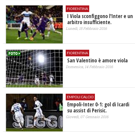
FIORENTINA
I Viola sconfiggono l'Inter e un
arbitro insufficiente.
Lunedì, 15 Febbraio 2016
FIORENTINA
San Valentino è amore viola
Domenica, 14 Febbraio 2016
EMPOLI CALCIO
Empoli-Inter 0-1: gol di Icardi
su assist di Perisic.
Giovedì, 07 Gennaio 2016